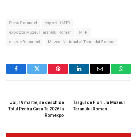
Elena Borundel
expozitii MTR
expozitii Muzeul Taranului Roman
MTR
muzee Bucuresti
Muzeul National al Taranului Roman
Facebook
Twitter
Pinterest
LinkedIn
Email
Whats
PREVIOUS ARTICLE
NEXT ARTICLE
Joi, 19 martie, se deschide
Targul de Florii, la Muzeul
Totul Pentru Casa Ta 2026 la
Taranului Roman
Romexpo