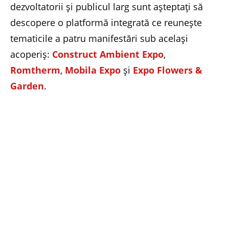
dezvoltatorii și publicul larg sunt așteptați să
descopere o platformă integrată ce reunește
tematicile a patru manifestări sub același
acoperiș:
Construct Ambient Expo
,
Romtherm
,
Mobila Expo
și
Expo Flowers &
Garden
.
Totul Pentru Casa Ta 2026 este un concept
integrat de business unde:
• Producătorii și distribuitorii își prezintă
tehnologiile în materie de eficiență energetică și
finisaje moderne.
• Arhitecții și proiectanții pot identifica soluții
tehnice pentru proiecte rezidențiale și
comerciale complexe.