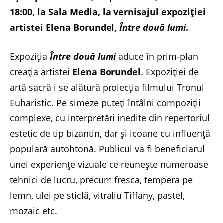
18:00, la Sala Media, la vernisajul expoziției
artistei Elena Borundel,
Între două lumi
.
Expoziția
Între două lumi
aduce în prim-plan
creația artistei
Elena Borundel
. Expoziției de
artă sacră i se alătură proiecția filmului Tronul
Euharistic. Pe simeze puteți întâlni compoziții
complexe, cu interpretări inedite din repertoriul
estetic de tip bizantin, dar și icoane cu influență
populară autohtonă. Publicul va fi beneficiarul
unei experiențe vizuale ce reunește numeroase
tehnici de lucru, precum fresca, tempera pe
lemn, ulei pe sticlă, vitraliu Tiffany, pastel,
mozaic etc.