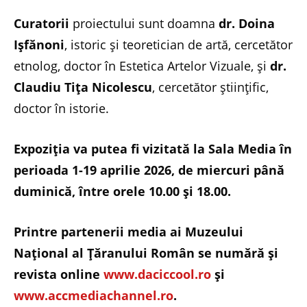
Curatorii
proiectului sunt doamna
dr. Doina
Ișfănoni
, istoric și teoretician de artă, cercetător
etnolog, doctor în Estetica Artelor Vizuale, și
dr.
Claudiu Tița Nicolescu
, cercetător științific,
doctor în istorie.
Expoziția va putea fi vizitată la Sala Media în
perioada 1-19 aprilie 2026, de miercuri până
duminică, între orele 10.00 și 18.00.
Printre partenerii media ai Muzeului
Național al Țăranului Român se numără şi
revista online
www.daciccool.ro
şi
www.accmediachannel.ro
.