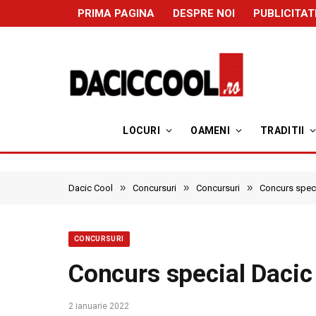
PRIMA PAGINA
DESPRE NOI
PUBLICITAT
LOCURI
OAMENI
TRADITII
»
»
»
Dacic Cool
Concursuri
Concursuri
Concurs speci
CONCURSURI
Concurs special Dacic
2 ianuarie 2022