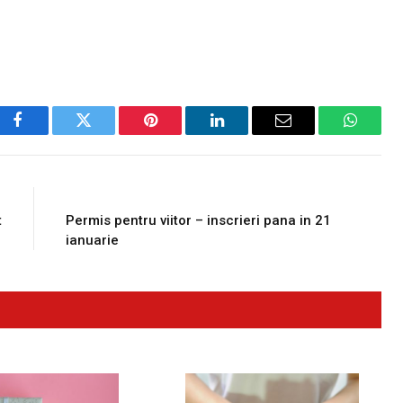
Facebook
Twitter
Pinterest
LinkedIn
Email
WhatsA
E
NEXT ARTICLE
t
Permis pentru viitor – inscrieri pana in 21
ianuarie