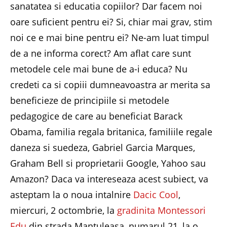
sanatatea si educatia copiilor? Dar facem noi
oare suficient pentru ei? Si, chiar mai grav, stim
noi ce e mai bine pentru ei? Ne-am luat timpul
de a ne informa corect? Am aflat care sunt
metodele cele mai bune de a-i educa? Nu
credeti ca si copiii dumneavoastra ar merita sa
beneficieze de principiile si metodele
pedagogice de care au beneficiat Barack
Obama, familia regala britanica, familiile regale
daneza si suedeza, Gabriel Garcia Marques,
Graham Bell si proprietarii Google, Yahoo sau
Amazon? Daca va intereseaza acest subiect, va
asteptam la o noua intalnire
Dacic Cool
,
miercuri, 2 octombrie, la
gradinita Montessori
Edu
din strada Mantuleasa, numarul 21, la o