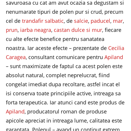
savuroasa cu cat am avut ocazia sa degustam si
nenumarate tipuri de polen pur si crud, precum
cel de
trandafir salbatic
, de
salcie
,
paducel
,
mar
,
prun
,
iarba neagra
,
castan dulce si mur
, fiecare
cu alte efecte benefice pentru sanatatea
noastra. Iar aceste efecte – prezentate de
Cecilia
Caragea
, consultant comunicare pentru
Apiland
– sunt maximizate de faptul ca acest polen este
absolut natural, complet neprelucrat, fiind
congelat imediat dupa recoltare, astfel incat el
isi conserva toate principiile active, intreaga sa
forta terapeutica. Iar atunci cand este produs de
Apiland
, producatorul roman de produse
apicole apreciat in intreaga lume, calitatea este
garantata. Polenul – avand un continut extrem