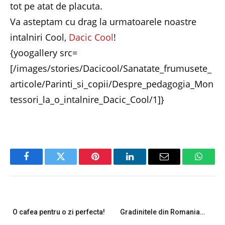
tot pe atat de placuta.
Va asteptam cu drag la urmatoarele noastre
intalniri Cool,
Dacic Cool
!
{yoogallery src=
[/images/stories/Dacicool/Sanatate_frumusete_
articole/Parinti_si_copii/Despre_pedagogia_Mon
tessori_la_o_intalnire_Dacic_Cool/1]}
Facebook
Twitter
Pinterest
LinkedIn
Email
Whats
PREVIOUS ARTICLE
NEXT ARTICLE
O cafea pentru o zi perfecta!
Gradinitele din Romania…