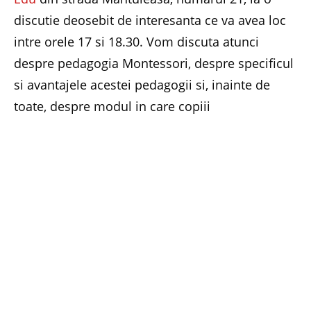
discutie deosebit de interesanta ce va avea loc
intre orele 17 si 18.30. Vom discuta atunci
despre pedagogia Montessori, despre specificul
si avantajele acestei pedagogii si, inainte de
toate, despre modul in care copiii
dumneavoastra pot beneficia de avantajele
acestei metode.
Cu o vechime de 100 de ani, pedagogia
Montessori era binecunoscuta si in Romania
interbelica, in 1934 Romania avand cea mai
numeroasa delegatie la congresul Montessori
de la Roma. Astazi, concurenta pe toate
planurile este mai acerba decat oricand. Copiii