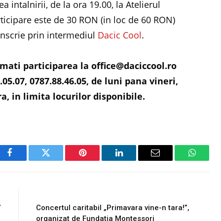
intalnirii, de la ora 19.00, la Atelierul
rticipare este de 30 RON (in loc de 60 RON)
nscrie prin intermediul
Dacic Cool
.
rmati participarea la office@daciccool.ro
05.07, 0787.88.46.05, de luni pana vineri,
a, in limita locurilor disponibile.
Facebook
Twitter
Pinterest
LinkedIn
Email
WhatsA
E
NEXT ARTICLE
”
Concertul caritabil „Primavara vine-n tara!”,
organizat de Fundatia Montessori