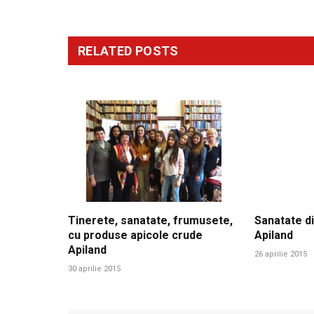
RELATED
POSTS
Tinerete, sanatate, frumusete,
Sanatate di
cu produse apicole crude
Apiland
Apiland
26 aprilie 2015
30 aprilie 2015