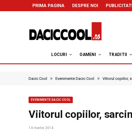
PRIMA PAGINA
DESPRE NOI
PUBLICITAT
LOCURI
OAMENI
TRADITII
»
»
Dacic Cool
Evenimente Dacic Cool
Viitorul copiilor, 
EVENIMENTE DACIC COOL
Viitorul copiilor, sarci
14 martie 2014