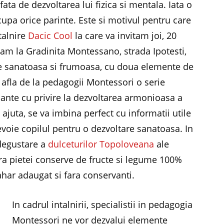
fata de dezvoltarea lui fizica si mentala. Iata o
upa orice parinte. Este si motivul pentru care
talnire
Dacic Cool
la care va invitam joi, 20
tam la Gradinita Montessano, strada Ipotesti,
ire sanatoasa si frumoasa, cu doua elemente de
m afla de la pedagogii Montessori o serie
sante cu privire la dezvoltarea armonioasa a
 ajuta, se va imbina perfect cu informatii utile
nevoie copilul pentru o dezvoltare sanatoasa. In
 degustare a
dulceturilor Topoloveana
ale
ra pietei conserve de fructe si legume 100%
zahar adaugat si fara conservanti.
In cadrul intalnirii, specialistii in pedagogia
Montessori ne vor dezvalui elemente