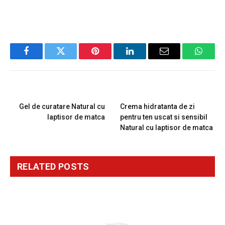
Facebook
Twitter
Pinterest
LinkedIn
Email
Whats
PREVIOUS ARTICLE
NEXT ARTICLE
Gel de curatare Natural cu
Crema hidratanta de zi
laptisor de matca
pentru ten uscat si sensibil
Natural cu laptisor de matca
RELATED
POSTS