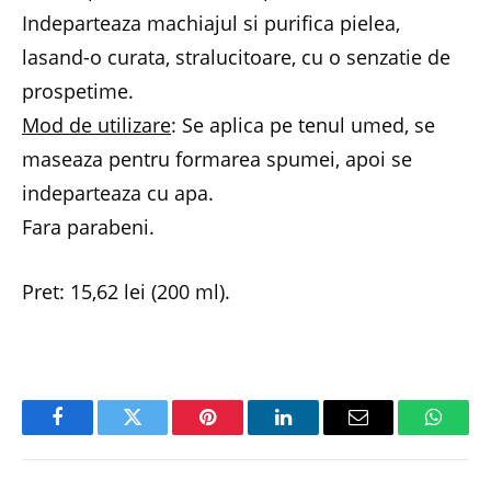
Indeparteaza machiajul si purifica pielea,
lasand-o curata, stralucitoare, cu o senzatie de
prospetime.
Mod de utilizare
: Se aplica pe tenul umed, se
maseaza pentru formarea spumei, apoi se
indeparteaza cu apa.
Fara parabeni.
Pret: 15,62 lei (200 ml).
Facebook
Twitter
Pinterest
LinkedIn
Email
Whats