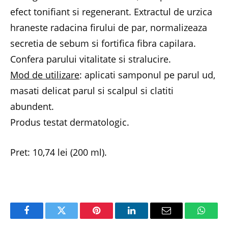
efect tonifiant si regenerant. Extractul de urzica
hraneste radacina firului de par, normalizeaza
secretia de sebum si fortifica fibra capilara.
Confera parului vitalitate si stralucire.
Mod de utilizare
: aplicati samponul pe parul ud,
masati delicat parul si scalpul si clatiti
abundent.
Produs testat dermatologic.
Pret: 10,74 lei (200 ml).
Facebook
Twitter
Pinterest
LinkedIn
Email
Whats