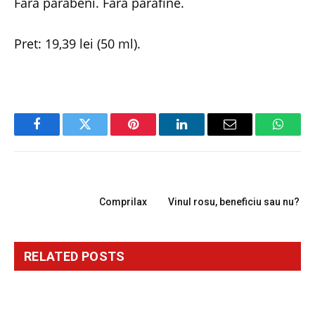
Fara parabeni. Fara parafine.
Pret: 19,39 lei (50 ml).
Facebook
Twitter
Pinterest
LinkedIn
Email
Whats
PREVIOUS ARTICLE
NEXT ARTICLE
Comprilax
Vinul rosu, beneficiu sau nu?
RELATED
POSTS