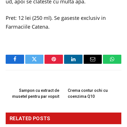
ud, apoi se clateste cu multa apa.
Pret: 12 lei (250 ml). Se gaseste exclusiv in
Farmaciile Catena.
Facebook
Twitter
Pinterest
LinkedIn
Email
Whats
PREVIOUS ARTICLE
NEXT ARTICLE
Sampon cu extract de
Crema contur ochi cu
musetel pentru par vopsit
coenzima Q10
RELATED
POSTS