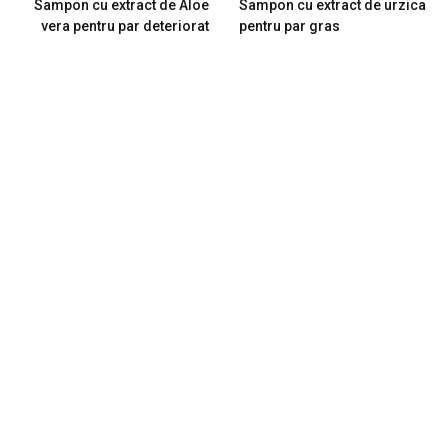
Sampon cu extract de Aloe
Sampon cu extract de urzica
vera pentru par deteriorat
pentru par gras
RELATED
POSTS
Apa naturala de trandafiri