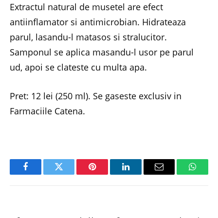
Extractul natural de musetel are efect
antiinflamator si antimicrobian. Hidrateaza
parul, lasandu-l matasos si stralucitor.
Samponul se aplica masandu-l usor pe parul
ud, apoi se clateste cu multa apa.
Pret: 12 lei (250 ml). Se gaseste exclusiv in
Farmaciile Catena.
Facebook
Twitter
Pinterest
LinkedIn
Email
Whats
PREVIOUS ARTICLE
NEXT ARTICLE