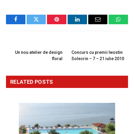
Facebook
Twitter
Pinterest
LinkedIn
Email
Whats
PREVIOUS ARTICLE
NEXT ARTICLE
Un nou atelier de design
Concurs cu premii Iwostin
floral
Solecrin – 7 – 21 iulie 2010
RELATED
POSTS