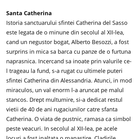
Santa Catherina
Istoria sanctuarului sfintei Catherina del Sasso
este legata de o minune din secolul al XII-lea,
cand un negustor bogat, Alberto Besozzi, a fost
surprins in mica sa barca cu panze de o furtuna
naprasnica. Incercand sa inoate prin valurile ce-
l trageau la fund, s-a rugat cu ultimele puteri
sfintei Catherina din Alessandria. Atunci, in mod
miraculos, un val enorm l-a aruncat pe malul
stancos. Drept multumire, si-a dedicat restul
vietii de 40 de ani rugaciunilor catre sfanta
Catherina. O viata de pustnic, ramasa ca simbol
peste veacuri. In secolul al XII-lea, pe acele
locuri a fost inaltata o manastire. Cladirile,