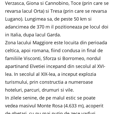
Verzasca, Giona si Cannobino, Toce (prin care se
revarsa lacul Orta) si Tresa (prin care se revarsa
Lugano). Lungimea sa, de peste 50 km si
adancimea de 370 m il pozitioneaza pe locul doi
in Italia, dupa lacul Garda.
Zona lacului Maggiore este locuita din perioada
celtica, apoi romana, fiind condusa in final de
familiile Visconti, Sforza si Borromeo, nordul
apartinand Elvetiei incepand din secolul al XVI-
lea. In secolul al XIX-lea, a inceput explozia
turismului, prin constructia a numeroase
hoteluri, parcuri, drumuri si vile.
In zilele senine, de pe malul estic se poate
vedea masivul Monte Rosa (4.633 m), acoperit
de ghetari, cu nu mai putin de zece varfuri,