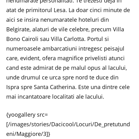
nenumarate personalitati. Te trezesti deja in
atat de primitorul Lesa. La doar cinci minute de
aici se insira nenumaratele hoteluri din
Belgirate, alaturi de vile celebre, precum Villa
Bono Cairoli sau Villa Carlotta. Portul si
numeroasele ambarcatiuni intregesc peisajul
care, evident, ofera magnifice privelisti atunci
cand este admirat de pe malul opus al lacului,
unde drumul ce urca spre nord te duce din
Ispra spre Santa Catherina. Este una dintre cele
mai incantatoare localitati ale lacului.
{yoogallery src=
[/images/stories/Dacicool/Locuri/De_pretutund
eni/Maggiore/3]}