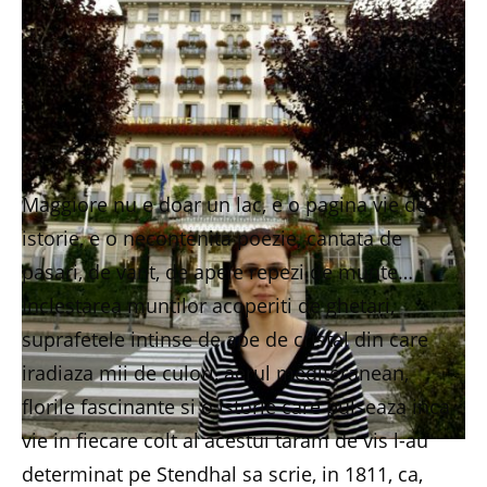
Maggiore nu e doar un lac, e o pagina vie de
istorie, e o necontenita poezie, cantata de
pasari, de vant, de apele repezi de munte…
Inclestarea muntilor acoperiti de ghetari,
suprafetele intinse de ape de cristal din care
iradiaza mii de culori, aerul mediteranean,
florile fascinante si o istorie care pulseaza inca
vie in fiecare colt al acestui taram de vis l-au
determinat pe Stendhal sa scrie, in 1811, ca,