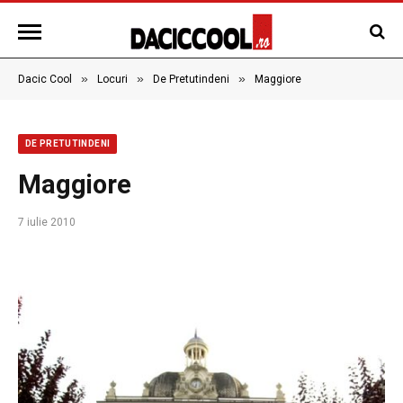
»
»
»
Dacic Cool
Locuri
De Pretutindeni
Maggiore
DE PRETUTINDENI
Maggiore
7 iulie 2010