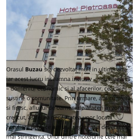
Orasul
Buzau
s-a dezvoltat mult in ultimii ani,
iar acest lucru inseamna inclusiv – sau mai ales
– domeniul economic si al afacerilor, cel care
sustine o comunitate. Prin urmare, asa cum era
si firesc, afluxul de oameni de afaceri in zona a
crescut, astfel ca necesitatea unor locatii
hoteliere propice acestui segment a devenit tot
mai stringenta. Unul dintre hotelurile cele mai