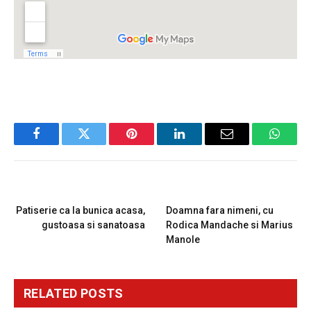
Facebook
Twitter
Pinterest
LinkedIn
Email
Whats
PREVIOUS ARTICLE
NEXT ARTICLE
Patiserie ca la bunica acasa,
Doamna fara nimeni, cu
gustoasa si sanatoasa
Rodica Mandache si Marius
Manole
RELATED
POSTS