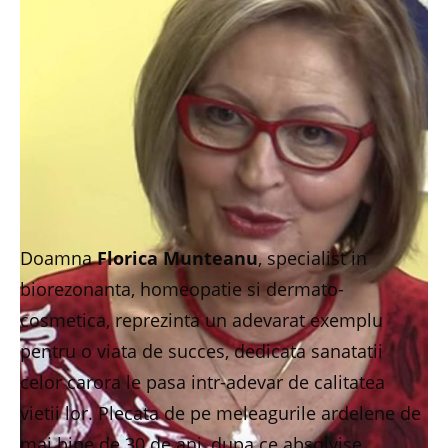
Doamna
Florica Munteanu
, specialist in
biorezonanta, homeopatie si dermato-
cosmetica, reprezinta un adevarat exemplu
pentru o viata de succes, dedicata sanatatii
celor carora le pasa intr-adevar de calitatea
vietii lor. Plecata de pe meleagurile ardelene de
mai bine de 30 de ani, dupa ce absolvise