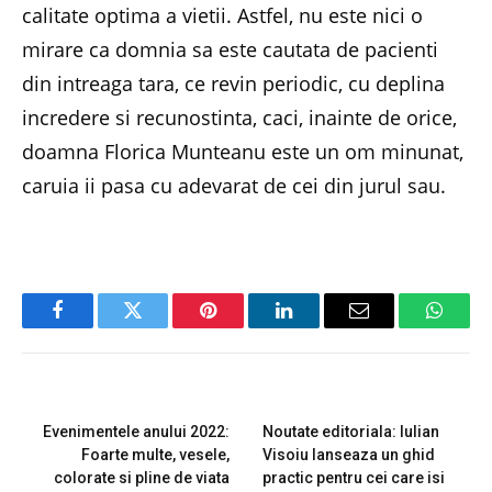
calitate optima a vietii. Astfel, nu este nici o
mirare ca domnia sa este cautata de pacienti
din intreaga tara, ce revin periodic, cu deplina
incredere si recunostinta, caci, inainte de orice,
doamna Florica Munteanu este un om minunat,
caruia ii pasa cu adevarat de cei din jurul sau.
Facebook
Twitter
Pinterest
LinkedIn
Email
Whats
PREVIOUS ARTICLE
NEXT ARTICLE
Evenimentele anului 2022:
Noutate editoriala: Iulian
Foarte multe, vesele,
Visoiu lanseaza un ghid
colorate si pline de viata
practic pentru cei care isi