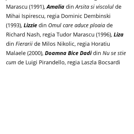
Marascu (1991),
Amalia
din
Arsita si viscolul
de
Mihai Ispirescu, regia Dominic Dembinski
(1993),
Lizzie
din
Omul care aduce ploaia
de
Richard Nash, regia Tudor Marascu (1996),
Liza
din
Fierarii
de Milos Nikolic, regia Horatiu
Malaele (2000),
Doamna Bice Dadi
din
Nu se stie
cum
de Luigi Pirandello, regia Laszla Bocsardi
(2005),
Maureen
din
Un pic prea intim
de Rajiv
Joseph, regia Cristi Juncu (2013), pana la
EA
in
Iarna
de Jon Fosse, regia Mihai Maniutiu (2016),
Sheila
in
Totul e relativ
de Alan Aykbourn, regia
Felix Alexa (2017) sau
Menajera
in
Lectia
de
Eugene Ionesco, regia Felix Alexa (2020).