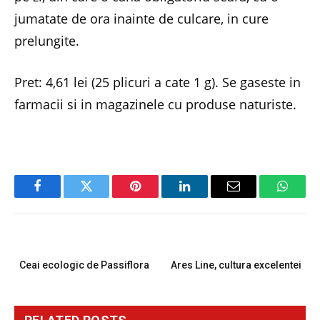
jumatate de ora inainte de culcare, in cure
prelungite.
Pret: 4,61 lei (25 plicuri a cate 1 g). Se gaseste in
farmacii si in magazinele cu produse naturiste.
Facebook
Twitter
Pinterest
LinkedIn
Email
Whats
PREVIOUS ARTICLE
NEXT ARTICLE
Ceai ecologic de Passiflora
Ares Line, cultura excelentei