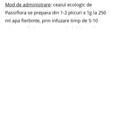
Mod de administrare
: ceaiul ecologic de
Passiflora se prepara din 1-2 plicuri x 1g la 250
ml apa fierbinte, prin infuzare timp de 5-10
minute. Infuzia se consuma indulcita, calda, 1-2
cani pe zi intre mese sau de cate ori este
nevoie.
Pret: 4,61 lei (25 plicuri a cate 1 g). Se gaseste in
farmacii si in magazinele cu produse naturiste.
Facebook
Twitter
Pinterest
LinkedIn
Email
Whats