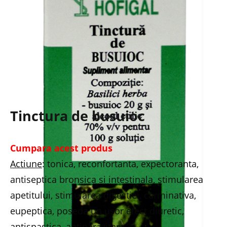
Tinctura de busuioc
Cumpara acest produs
Actiune
: tonica, reconfortanta, expectoranta,
antiseptica bronsica si intestinala, stimularea
apetitului, stimularea digestiei, carminativa,
eupeptica, poseda un usor efect diuretic,
antispastica, antiparazitara.