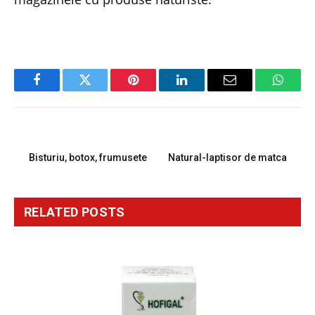
Facebook
Twitter
Pinterest
LinkedIn
Email
Whats
PREVIOUS ARTICLE
NEXT ARTICLE
Bisturiu, botox, frumusete
Natural-laptisor de matca
RELATED
POSTS