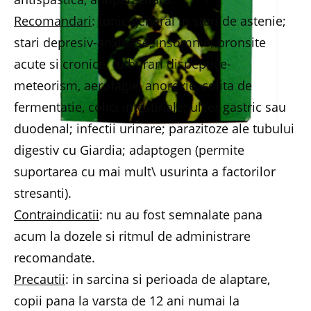
Recomandari
: tonic general in stari de astenie;
stari depresiv-anxioase, insomnie; bronsite
acute si cronice; tulburari dispeptice-
meteorism, aerofagie, anorexie, colita de
fermentatie, colici intestinale; ulcer gastric sau
duodenal; infectii urinare; parazitoze ale tubului
digestiv cu Giardia; adaptogen (permite
suportarea cu mai mult\ usurinta a factorilor
stresanti).
Contraindicatii
: nu au fost semnalate pana
acum la dozele si ritmul de administrare
recomandate.
Precautii
: in sarcina si perioada de alaptare,
copii pana la varsta de 12 ani numai la