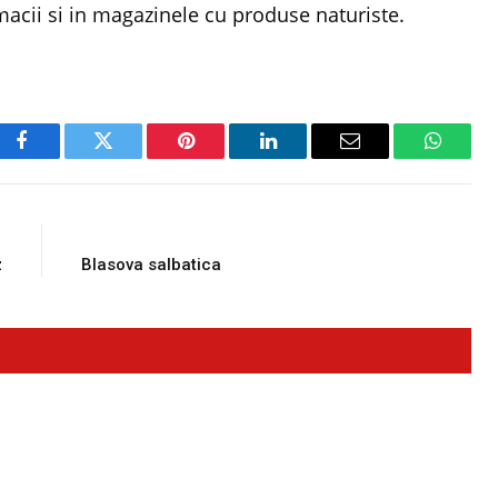
armacii si in magazinele cu produse naturiste.
Facebook
Twitter
Pinterest
LinkedIn
Email
WhatsA
E
NEXT ARTICLE
z
Blasova salbatica