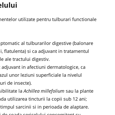
elului
entelor utilizate pentru tulburari functionale
mptomatic al tulburarilor digestive (balonare
ii, flatulenta) si ca adjuvant in tratamentul
e ale tractului digestiv.
t adjuvant in afectiuni dermatologice, ca
cazul unor leziuni superficiale la nivelul
uri de insecte).
bilitate la
Achillea millefolium
sau la plante
a utilizarea tincturii la copii sub 12 ani;
mpul sarcinii si in perioada de alaptare.
urii de coada soricelului concomitent cu