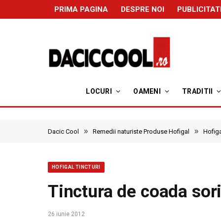
PRIMA PAGINA
DESPRE NOI
PUBLICITAT
LOCURI
OAMENI
TRADITII
»
»
Dacic Cool
Remedii naturiste Produse Hofigal
Hofiga
HOFIGAL TINCTURI
Tinctura de coada sori
26 iunie 2012