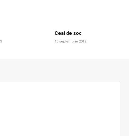
Ceai de soc
13
10 septembrie 2012