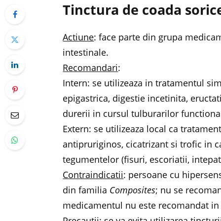
Tinctura de coada soric
Actiune
: face parte din grupa medicam
intestinale.
Recomandari
:
Intern: se utilizeaza in tratamentul si
epigastrica, digestie incetinita, eructat
durerii in cursul tulburarilor functional
Extern: se utilizeaza local ca tratamen
antipruriginos, cicatrizant si trofic in 
tegumentelor (fisuri, escoriatii, intepat
Contraindicatii
: persoane cu hipersensi
din familia
Composites
; nu se recomand
medicamentul nu este recomandat in ti
Precautii
: se va evita utilizarea tinct