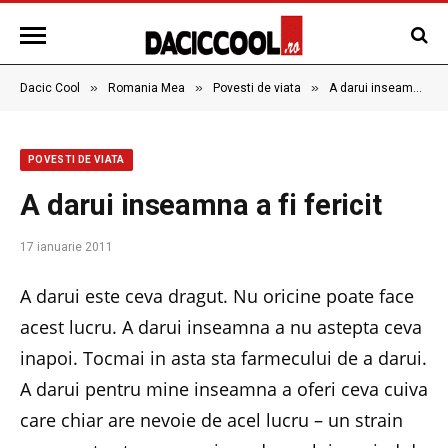
»
»
»
Dacic Cool
Romania Mea
Povesti de viata
A darui inseamna a fi fericit
POVESTI DE VIATA
A darui inseamna a fi fericit
17 ianuarie 2011
A darui este ceva dragut. Nu oricine poate face
acest lucru. A darui inseamna a nu astepta ceva
inapoi. Tocmai in asta sta farmecului de a darui.
A darui pentru mine inseamna a oferi ceva cuiva
care chiar are nevoie de acel lucru – un strain