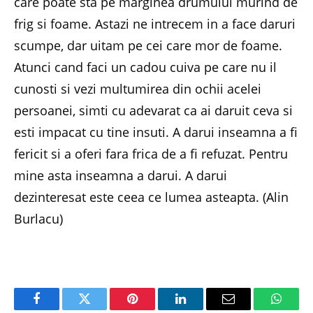
care poate sta pe marginea drumului murind de
frig si foame. Astazi ne intrecem in a face daruri
scumpe, dar uitam pe cei care mor de foame.
Atunci cand faci un cadou cuiva pe care nu il
cunosti si vezi multumirea din ochii acelei
persoanei, simti cu adevarat ca ai daruit ceva si
esti impacat cu tine insuti. A darui inseamna a fi
fericit si a oferi fara frica de a fi refuzat. Pentru
mine asta inseamna a darui. A darui
dezinteresat este ceea ce lumea asteapta. (Alin
Burlacu)
Facebook
Twitter
Pinterest
LinkedIn
Email
Whats