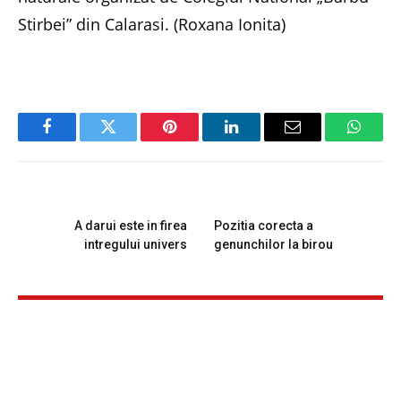
Stirbei” din Calarasi. (Roxana Ionita)
Facebook
Twitter
Pinterest
LinkedIn
Email
Whats
PREVIOUS ARTICLE
NEXT ARTICLE
A darui este in firea
Pozitia corecta a
intregului univers
genunchilor la birou
RELATED
POSTS