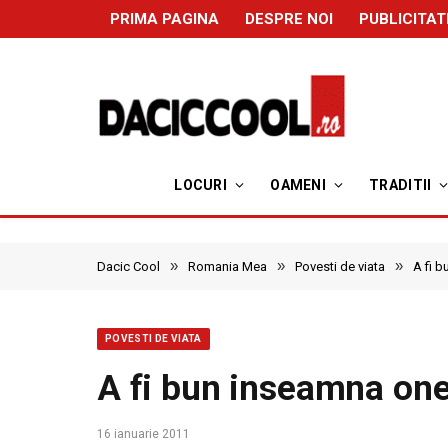
PRIMA PAGINA
DESPRE NOI
PUBLICITAT
LOCURI
OAMENI
TRADITII
»
»
»
Dacic Cool
Romania Mea
Povesti de viata
A fi 
POVESTI DE VIATA
A fi bun inseamna one
16 ianuarie 2011