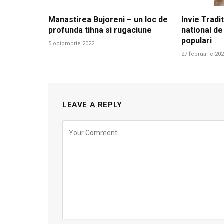
Manastirea Bujoreni – un loc de
Invie Tradit
profunda tihna si rugaciune
national de
populari
5 octombrie 2022
27 februarie 20
LEAVE A REPLY