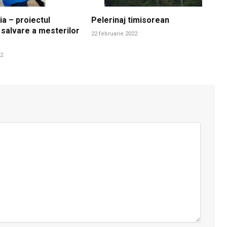
ia – proiectul
Pelerinaj timisorean
 salvare a mesterilor
22 februarie 2022
22