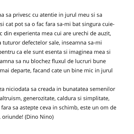
 sa privesc cu atentie in jurul meu si sa
si cat pot sa o fac fara sa-mi bat singura cuie-
din experienta mea cui are urechi de auzit,
 tuturor defectelor sale, inseamna sa-mi
l pentru ca ele sunt esenta si imaginea mea si
eamna sa nu blochez fluxul de lucruri bune
u mai departe, facand cate un bine mic in jurul
za niciodata sa creada in bunatatea semenilor
truism, generozitate, caldura si simplitate,
ur fara sa astepte ceva in schimb, este un om de
, oriunde! (Dino Nino)