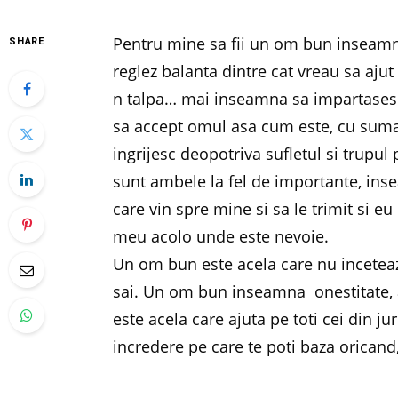
Pentru mine sa fii un om bun inseamna
SHARE
reglez balanta dintre cat vreau sa ajut 
n talpa… mai inseamna sa impartasesc 
sa accept omul asa cum este, cu suma
ingrijesc deopotriva sufletul si trupu
sunt ambele la fel de importante, ins
care vin spre mine si sa le trimit si e
meu acolo unde este nevoie.
Un om bun este acela care nu incetea
sai. Un om bun inseamna onestitate, al
este acela care ajuta pe toti cei din j
incredere pe care te poti baza oricand