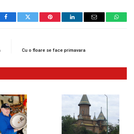
Facebook
Twitter
Pinterest
LinkedIn
Email
WhatsA
E
NEXT ARTICLE
a
Cu o floare se face primavara