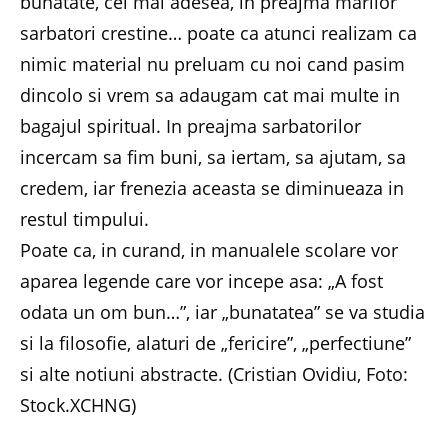
bunatate, cel mai adesea, in preajma marilor
sarbatori crestine… poate ca atunci realizam ca
nimic material nu preluam cu noi cand pasim
dincolo si vrem sa adaugam cat mai multe in
bagajul spiritual. In preajma sarbatorilor
incercam sa fim buni, sa iertam, sa ajutam, sa
credem, iar frenezia aceasta se diminueaza in
restul timpului.
Poate ca, in curand, in manualele scolare vor
aparea legende care vor incepe asa: „A fost
odata un om bun…”, iar „bunatatea” se va studia
si la filosofie, alaturi de „fericire”, „perfectiune”
si alte notiuni abstracte. (Cristian Ovidiu, Foto:
Stock.XCHNG)