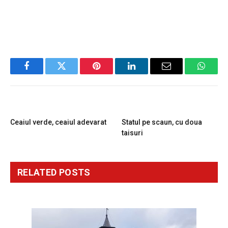
Facebook
Twitter
Pinterest
LinkedIn
Email
Whats
PREVIOUS ARTICLE
NEXT ARTICLE
Ceaiul verde, ceaiul adevarat
Statul pe scaun, cu doua
taisuri
RELATED
POSTS