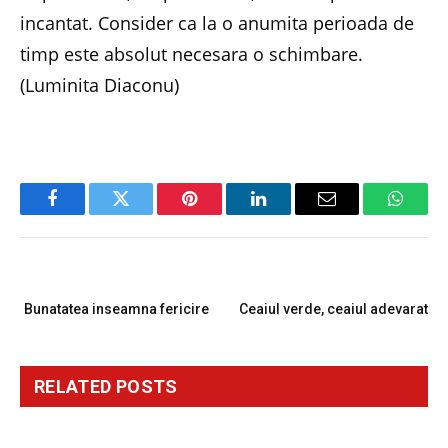
incantat. Consider ca la o anumita perioada de
timp este absolut necesara o schimbare.
(Luminita Diaconu)
Facebook
Twitter
Pinterest
LinkedIn
Email
Whats
PREVIOUS ARTICLE
NEXT ARTICLE
Bunatatea inseamna fericire
Ceaiul verde, ceaiul adevarat
RELATED
POSTS