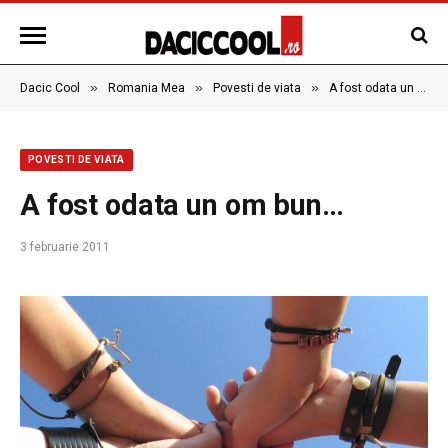
»
»
»
Dacic Cool
Romania Mea
Povesti de viata
A fost odata un om bun…
POVESTI DE VIATA
A fost odata un om bun…
3 februarie 2011