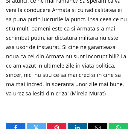
Si atunci, ce ne mai ramane? Sa speram ca va
veni la conducere Armata si cu radicalitatea ei
sa puna putin lucrurile la punct. Insa ceea ce nu
stiu multi oameni este ca si Armata s-a mai
schimbat putin, iar dictatura militara nu este
asa usor de instaurat. Si cine ne garanteaza
noua ca cei din Armata nu sunt incoruptibili? La
ce am vazut in ultimele zile in viata politica,
sincer, nici nu stiu ce sa mai cred si in cine sa
ma mai incred. In speranta unor zile mai bune,
va urez sa iesiti din criza! (Mirela Murat)
Facebook
Twitter
Pinterest
LinkedIn
Email
Whats