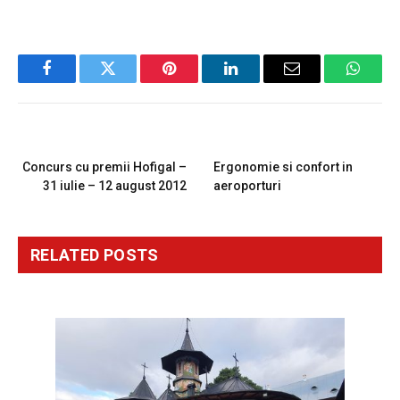
Facebook
Twitter
Pinterest
LinkedIn
Email
Whats
PREVIOUS ARTICLE
NEXT ARTICLE
Concurs cu premii Hofigal –
Ergonomie si confort in
31 iulie – 12 august 2012
aeroporturi
RELATED
POSTS