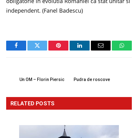
obligatorie in evolutia Romaniei ca stat unitar si
independent. (Fanel Badescu)
Facebook
Twitter
Pinterest
LinkedIn
Email
Whats
PREVIOUS ARTICLE
NEXT ARTICLE
Un OM – Florin Piersic
Pudra de roscove
RELATED
POSTS