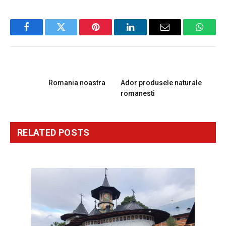
Facebook
Twitter
Pinterest
LinkedIn
Email
Whats
PREVIOUS ARTICLE
NEXT ARTICLE
Romania noastra
Ador produsele naturale
romanesti
RELATED
POSTS