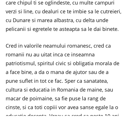
care chipul ti se oglindeste, cu multe campuri
verzi si line, cu dealuri ce te imbie sa le cutreieri,
cu Dunare si marea albastra, cu delta unde
pelicanii si egretele te asteapta sa le dai binete.
Cred in valorile neamului romanesc, cred ca
romanii nu au uitat inca ce inseamna
patriotismul, spiritul civic si obligatia morala de
a face bine, a da o mana de ajutor sau de a
pune suflet in tot ce fac. Sper ca sanatatea,
cultura si educatia in Romania de maine, sau
macar de poimaine, sa fie puse la rang de
cinste, si ca toti copiii vor avea sanse egale la o
educatie decenta. Vreau sa cred ca peste 10 ani
copiii vor sti cine a fost Eminescu, Creanga,