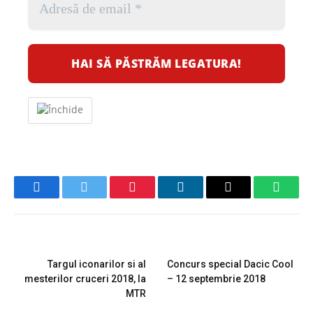
Facebook
Twitter
Pinterest
LinkedIn
Email
Whats
PREVIOUS ARTICLE
NEXT ARTICLE
Targul iconarilor si al
Concurs special Dacic Cool
mesterilor cruceri 2018, la
– 12 septembrie 2018
MTR