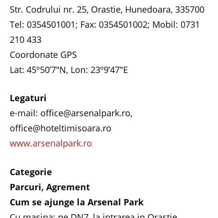
Str. Codrului nr. 25, Orastie, Hunedoara, 335700
Tel: 0354501001; Fax: 0354501002; Mobil: 0731
210 433
Coordonate GPS
Lat: 45º50’7″N, Lon: 23º9’47″E
Legaturi
e-mail: office@arsenalpark.ro,
office@hoteltimisoara.ro
www.arsenalpark.ro
Categorie
Parcuri, Agrement
Cum se ajunge la Arsenal Park
Cu masina:
pe DN7, la intrarea in Orastie