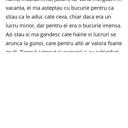
vacanta, ei ma asteptau cu bucurie pentru ca
stiau ca le aduc cate ceva, chiar daca era un
lucru minor, dar pentru ei era o bucurie imensa.
Azi stau si ma gandesc cate haine si lucruri se
arunca la gunoi, care pentru altii ar valora foarte
mult. Timpul a trecut si oamenii s-au schimbat
foarte mult si imi pare rau sa spun, dar nu in
bine! Eu insa ma bucur ca am ramas aceeasi, si
cand vad ce se intampla in jurul meu, necazuri
ale altora, foarte multe care ma dor, inseamna
ca am acelasi suflet, nu m-am schimbat, dar
sunt neputincioasa, nu mai am putere sa pot
ajuta cum ajutam atunci… in copilarie! (Mioara
Climescu)