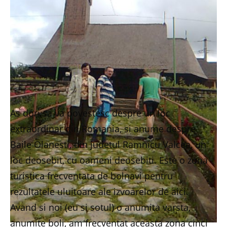
As dori sa va povestesc despre un loc
extraordinar din Romania, si anume despre
Baile Olanesti, din judetul Ramnicu Valcea, un
loc deosebit, cu oameni deosebiti. Este o zona
turistica frecventata de bolnavi pentru
rezultatele uluitoare ale izvoarelor de aici.
Avand si noi (eu si sotul) o anumita varsta,
anumite boli, am frecventat aceasta zona cinci