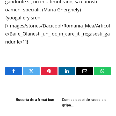
gandurile si, nu in ultimul rand, sa cunosti
oameni speciali. (Maria Gherghely)
{yoogallery src=
[/images/stories/Dacicool/Romania_Mea/Articol
e/Baile_Olanesti_un_loc_in_care_iti_regasesti_ga
ndurile/1]}
Facebook
Twitter
Pinterest
LinkedIn
Email
Whats
PREVIOUS ARTICLE
NEXT ARTICLE
Bucuria de a fi mai bun
Cum sa scapi de raceala si
gripa…