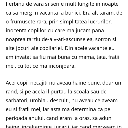
fierbinti de vara si serile mult lungite in noapte
ca sa merg in vacanta la bunici. Era alt taram, de
o frumusete rara, prin simplitatea lucrurilor,
inocenta copiilor cu care ma jucam pana
noaptea tarziu de-a v-ati-ascunselea, sotron si
alte jocuri ale copilariei. Din acele vacante eu
am invatat sa fiu mai buna cu mama, tata, fratii
mei, cu tot ce ma inconjoara.
Acei copii necajiti nu aveau haine bune, doar un
rand, si pe acela il purtau la scoala sau de
sarbatori, umblau desculti, nu aveau ce aveam
eu si fratii mei, iar asta ma determina ca pe
perioada anului, cand eram la oras, sa adun
haine, incaltaminte, jucarii, iar cand mergeam in