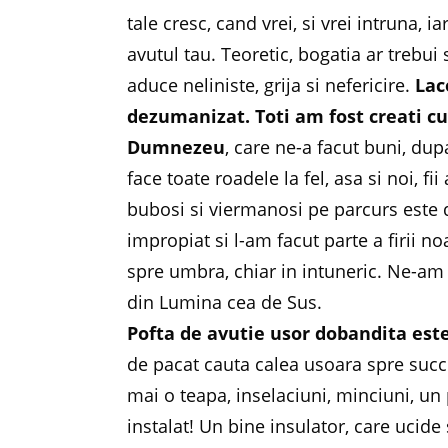
tale cresc, cand vrei, si vrei intruna, 
avutul tau. Teoretic, bogatia ar trebui
aduce neliniste, grija si nefericire.
Lac
dezumanizat.
Toti am fost creati cu
Dumnezeu
, care ne-a facut buni, d
face toate roadele la fel, asa si noi, fi
bubosi si viermanosi pe parcurs este 
impropiat si l-am facut parte a firii 
spre umbra, chiar in intuneric. Ne-am f
din Lumina cea de Sus.
Pofta de avutie usor dobandita est
de pacat cauta calea usoara spre succe
mai o teapa, inselaciuni, minciuni, un 
instalat! Un bine insulator, care ucide