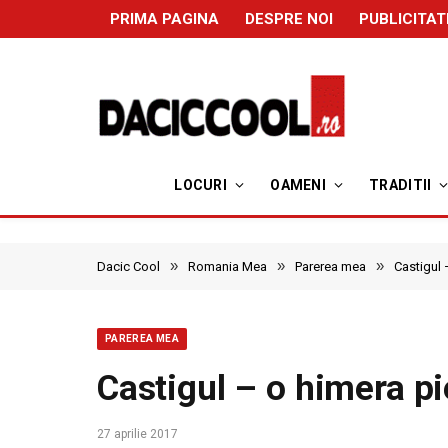
PRIMA PAGINA
DESPRE NOI
PUBLICITAT
LOCURI
OAMENI
TRADITII
»
»
»
Dacic Cool
Romania Mea
Parerea mea
Castigul 
PAREREA MEA
Castigul – o himera pi
27 aprilie 2017