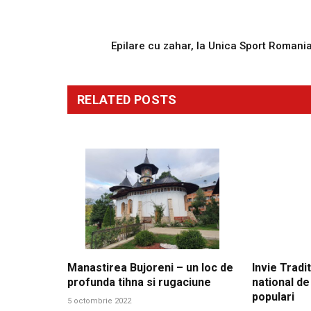
PREVIOUS ARTICL
Epilare cu zahar, la Unica Sport Romani
RELATED
POSTS
Manastirea Bujoreni – un loc de
Invie Tradit
profunda tihna si rugaciune
national de
populari
5 octombrie 2022