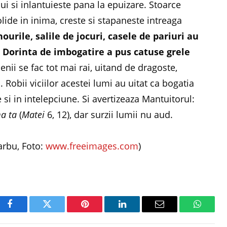
ui si inlantuieste pana la epuizare. Stoarce
lide in inima, creste si stapaneste intreaga
nourile, salile de jocuri, casele de pariuri au
.
Dorinta de imbogatire a pus catuse grele
enii se fac tot mai rai, uitand de dragoste,
 Robii viciilor acestei lumi au uitat ca bogatia
 si in intelepciune. Si avertizeaza Mantuitorul:
ma ta
(
Matei
6, 12), dar surzii lumii nu aud.
arbu, Foto:
www.freeimages.com
)
Facebook
Twitter
Pinterest
LinkedIn
Email
WhatsA