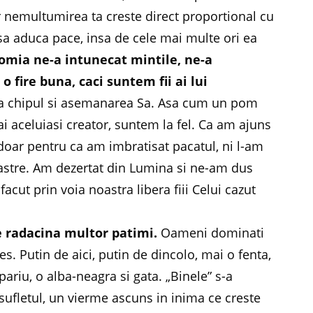
iar nemultumirea ta creste direct proportional cu
 sa aduca pace, insa de cele mai multe ori ea
omia ne-a intunecat mintile, ne-a
 o fire buna, caci suntem fii ai lui
upa chipul si asemanarea Sa. Asa cum un pom
i ai aceluiasi creator, suntem la fel. Ca am ajuns
doar pentru ca am imbratisat pacatul, ni l-am
noastre. Am dezertat din Lumina si ne-am dus
acut prin voia noastra libera fiii Celui cazut
e radacina multor patimi.
Oameni dominati
s. Putin de aici, putin de dincolo, mai o fenta,
pariu, o alba-neagra si gata. „Binele” s-a
 sufletul, un vierme ascuns in inima ce creste