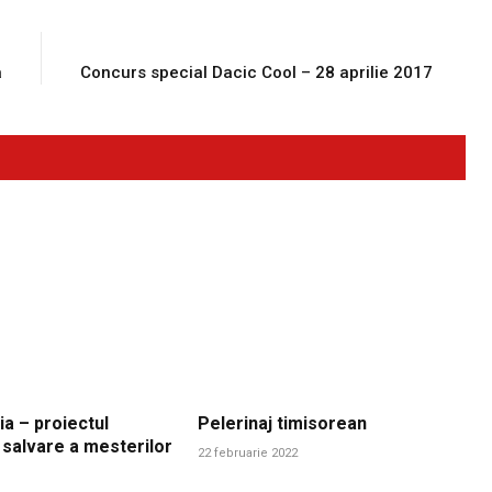
E
NEXT ARTICLE
a
Concurs special Dacic Cool – 28 aprilie 2017
ia – proiectul
Pelerinaj timisorean
 salvare a mesterilor
22 februarie 2022