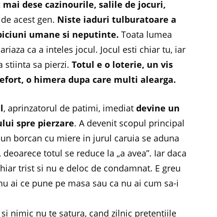
 mai dese cazinourile, salile de jocuri,
e de acest gen.
Niste iaduri tulburatoare a
abiciuni umane si neputinte.
Toata lumea
ariaza ca a inteles jocul. Jocul esti chiar tu, iar
a stiinta sa pierzi.
Totul e o loterie, un vis
efort, o himera dupa care multi alearga.
l
, aprinzatorul de patimi, imediat
devine un
lui spre pierzare
. A devenit scopul principal
a un borcan cu miere in jurul caruia se aduna
, deoarece totul se reduce la „a avea”. Iar daca
hiar trist si nu e deloc de condamnat. E greu
ca nu ai ce pune pe masa sau ca nu ai cum sa-i
i nimic nu te satura, cand zilnic pretentiile