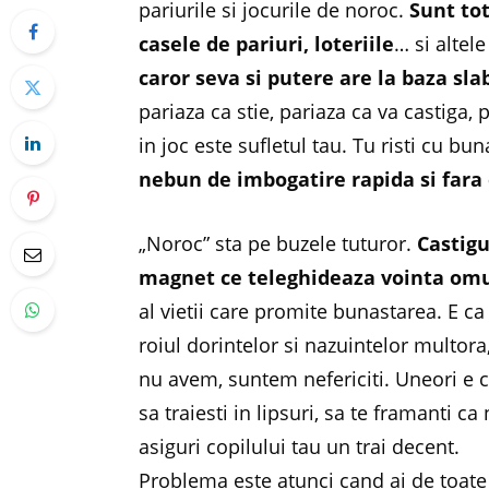
pariurile si jocurile de noroc.
Sunt tot
casele de pariuri, loteriile
… si altel
caror seva si putere are la baza sl
pariaza ca stie, pariaza ca va castiga, p
in joc este sufletul tau. Tu risti cu bun
nebun de imbogatire rapida si fara 
„Noroc” sta pe buzele tuturor.
Castigu
magnet ce teleghideaza vointa omu
al vietii care promite bunastarea. E c
roiul dorintelor si nazuintelor multora
nu avem, suntem nefericiti. Uneori e c
sa traiesti in lipsuri, sa te framanti 
asiguri copilului tau un trai decent.
Problema este atunci cand ai de toate s