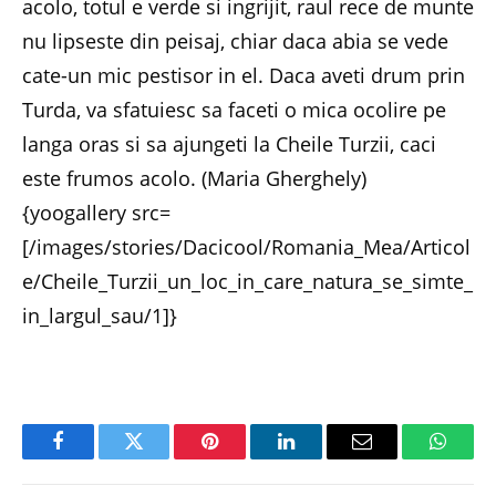
acolo, totul e verde si ingrijit, raul rece de munte
nu lipseste din peisaj, chiar daca abia se vede
cate-un mic pestisor in el. Daca aveti drum prin
Turda, va sfatuiesc sa faceti o mica ocolire pe
langa oras si sa ajungeti la Cheile Turzii, caci
este frumos acolo. (Maria Gherghely)
{yoogallery src=
[/images/stories/Dacicool/Romania_Mea/Articol
e/Cheile_Turzii_un_loc_in_care_natura_se_simte_
in_largul_sau/1]}
Facebook
Twitter
Pinterest
LinkedIn
Email
Whats