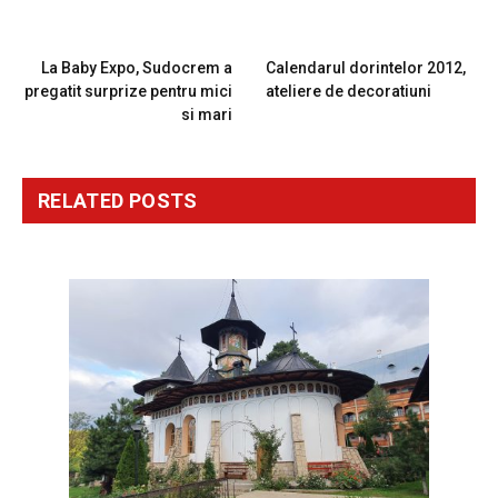
PREVIOUS ARTICLE
NEXT ARTICLE
La Baby Expo, Sudocrem a
Calendarul dorintelor 2012,
pregatit surprize pentru mici
ateliere de decoratiuni
si mari
RELATED
POSTS