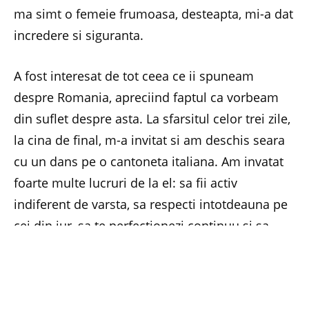
ma simt o femeie frumoasa, desteapta, mi-a dat
incredere si siguranta.
A fost interesat de tot ceea ce ii spuneam
despre Romania, apreciind faptul ca vorbeam
din suflet despre asta. La sfarsitul celor trei zile,
la cina de final, m-a invitat si am deschis seara
cu un dans pe o cantoneta italiana. Am invatat
foarte multe lucruri de la el: sa fii activ
indiferent de varsta, sa respecti intotdeauna pe
cei din jur, sa te perfectionezi continuu si sa
investesti in tine. Acestea erau secretele reusitei
lui in cariera. (Maria Petrescu)