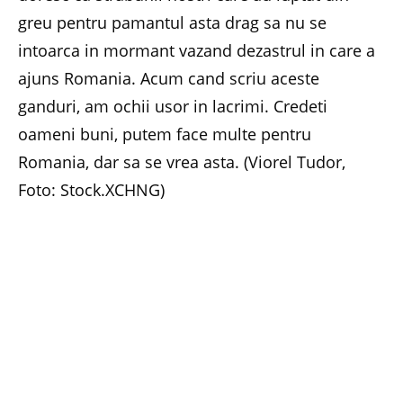
greu pentru pamantul asta drag sa nu se
intoarca in mormant vazand dezastrul in care a
ajuns Romania. Acum cand scriu aceste
ganduri, am ochii usor in lacrimi. Credeti
oameni buni, putem face multe pentru
Romania, dar sa se vrea asta. (Viorel Tudor,
Foto: Stock.XCHNG)
Facebook
Twitter
Pinterest
LinkedIn
Email
Whats
PREVIOUS ARTICLE
NEXT ARTICLE
Insula Mare a Brailei,
BookLand, carte noua si