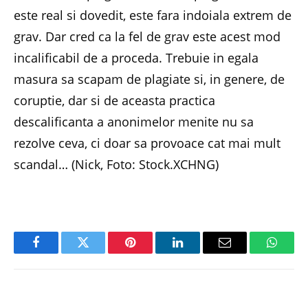
este real si dovedit, este fara indoiala extrem de
grav. Dar cred ca la fel de grav este acest mod
incalificabil de a proceda. Trebuie in egala
masura sa scapam de plagiate si, in genere, de
coruptie, dar si de aceasta practica
descalificanta a anonimelor menite nu sa
rezolve ceva, ci doar sa provoace cat mai mult
scandal… (Nick, Foto: Stock.XCHNG)
Facebook
Twitter
Pinterest
LinkedIn
Email
Whats
PREVIOUS ARTICLE
NEXT ARTICLE