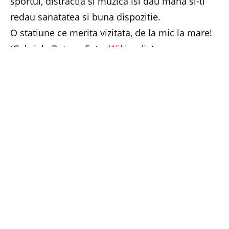
sportul, distractia si muzica isi dau mana si-ti
redau sanatatea si buna dispozitie.
O statiune ce merita vizitata, de la mic la mare!
(Gabriela Rotaru, Foto:
Wikipedia
)
Facebook
Twitter
Pinterest
LinkedIn
Email
Whats
PREVIOUS ARTICLE
NEXT ARTICLE
Sanatate cu apicole
Concurs special Dacic Cool
romanesti
– 24 noiembrie 2014
RELATED
POSTS