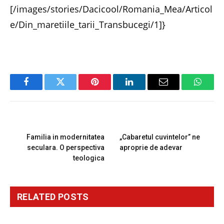
[/images/stories/Dacicool/Romania_Mea/Articol
e/Din_maretiile_tarii_Transbucegi/1]}
Facebook
Twitter
Pinterest
LinkedIn
Email
Whats
PREVIOUS ARTICLE
NEXT ARTICLE
Familia in modernitatea
„Cabaretul cuvintelor” ne
seculara. O perspectiva
aproprie de adevar
teologica
RELATED
POSTS