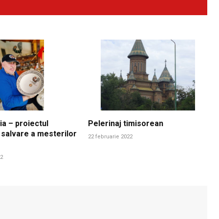
ia – proiectul
Pelerinaj timisorean
 salvare a mesterilor
22 februarie 2022
22