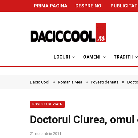
PRIMA PAGINA
DESPRE NOI
PUBLICITAT
LOCURI
OAMENI
TRADITII
»
»
»
Dacic Cool
Romania Mea
Povesti de viata
Doctor
POVESTI DE VIATA
Doctorul Ciurea, omul 
21 noiembrie 2011