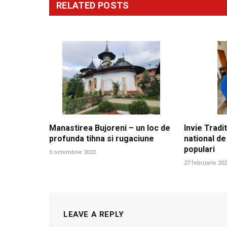
RELATED
POSTS
Manastirea Bujoreni – un loc de
Invie Tradit
profunda tihna si rugaciune
national de
populari
5 octombrie 2022
27 februarie 20
LEAVE A REPLY