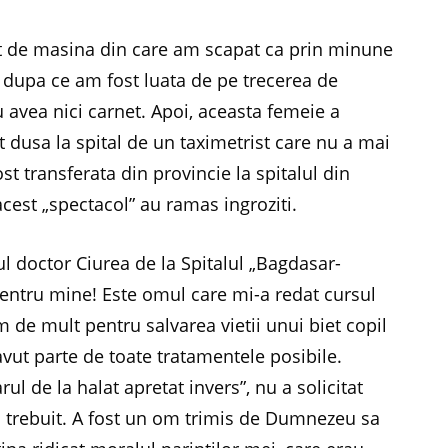
nt de masina din care am scapat ca prin minune
dupa ce am fost luata de pe trecerea de
u avea nici carnet. Apoi, aceasta femeie a
t dusa la spital de un taximetrist care nu a mai
t transferata din provincie la spitalul din
acest „spectacol” au ramas ingroziti.
ul doctor Ciurea de la Spitalul „Bagdasar-
entru mine! Este omul care mi-a redat cursul
em de mult pentru salvarea vietii unui biet copil
avut parte de toate tratamentele posibile.
 de la halat apretat invers”, nu a solicitat
 a trebuit. A fost un om trimis de Dumnezeu sa