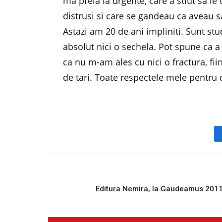
ma preia la urgente, care a stiut sa le 
distrusi si care se gandeau ca aveau sa
Astazi am 20 de ani impliniti. Sunt s
absolut nici o sechela. Pot spune ca 
ca nu m-am ales cu nici o fractura, fi
de tari. Toate respectele mele pentru
PREVIOUS ARTICL
Editura Nemira, la Gaudeamus 201