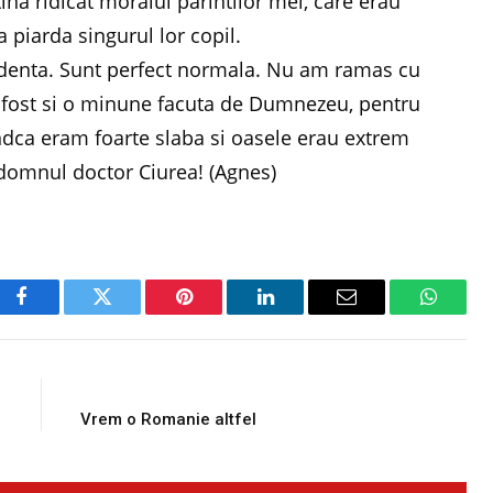
tina ridicat moralul parintilor mei, care erau
 piarda singurul lor copil.
tudenta. Sunt perfect normala. Nu am ramas cu
a fost si o minune facuta de Dumnezeu, pentru
indca eram foarte slaba si oasele erau extrem
 domnul doctor Ciurea! (Agnes)
Facebook
Twitter
Pinterest
LinkedIn
Email
WhatsA
E
NEXT ARTICLE
1
Vrem o Romanie altfel