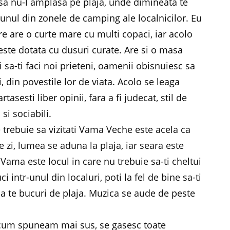
insa nu-l amplasa pe plaja, unde dimineata te
unul din zonele de camping ale localnicilor. Eu
 are o curte mare cu multi copaci, iar acolo
ste dotata cu dusuri curate. Are si o masa
sa-ti faci noi prieteni, oamenii obisnuiesc sa
 din povestile lor de viata. Acolo se leaga
asesti liber opinii, fara a fi judecat, stil de
si sociabili.
e trebuie sa vizitati Vama Veche este acela ca
de zi, lumea se aduna la plaja, iar seara este
Vama este locul in care nu trebuie sa-ti cheltui
ci intr-unul din localuri, poti la fel de bine sa-ti
sa te bucuri de plaja. Muzica se aude de peste
 cum spuneam mai sus, se gasesc toate