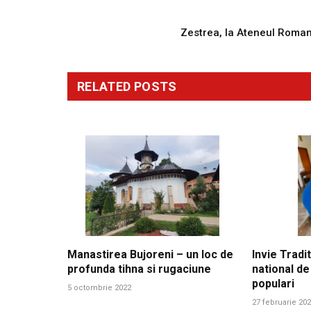
PREVIOUS ARTICL
Zestrea, la Ateneul Roma
RELATED
POSTS
Manastirea Bujoreni – un loc de
Invie Tradit
profunda tihna si rugaciune
national de
populari
5 octombrie 2022
27 februarie 20