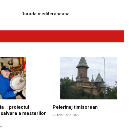
E
NEXT ARTICLE
n
Dorada mediteraneana
ia – proiectul
Pelerinaj timisorean
 salvare a mesterilor
22 februarie 2022
22