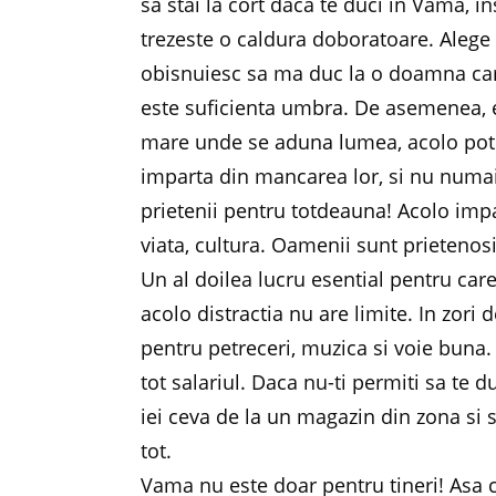
sa stai la cort daca te duci in Vama, 
trezeste o caldura doboratoare. Alege 
obisnuiesc sa ma duc la o doamna care
este suficienta umbra. De asemenea, e
mare unde se aduna lumea, acolo poti 
imparta din mancarea lor, si nu numai,
prietenii pentru totdeauna! Acolo impart
viata, cultura. Oamenii sunt prietenosi 
Un al doilea lucru esential pentru car
acolo distractia nu are limite. In zori 
pentru petreceri, muzica si voie buna. 
tot salariul. Daca nu-ti permiti sa te du
iei ceva de la un magazin din zona si 
tot.
Vama nu este doar pentru tineri! Asa