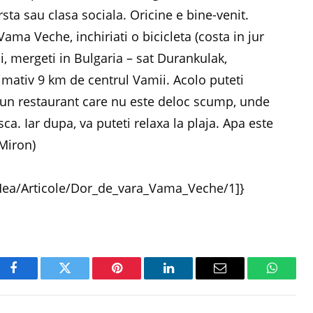
sta sau clasa sociala. Oricine e bine-venit.
Vama Veche, inchiriati o bicicleta (costa in jur
voi, mergeti in Bulgaria – sat Durankulak,
ximativ 9 km de centrul Vamii. Acolo puteti
un restaurant care nu este deloc scump, unde
easca. Iar dupa, va puteti relaxa la plaja. Apa este
 Miron)
Mea/Articole/Dor_de_vara_Vama_Veche/1]}
Facebook
Twitter
Pinterest
LinkedIn
Email
WhatsA