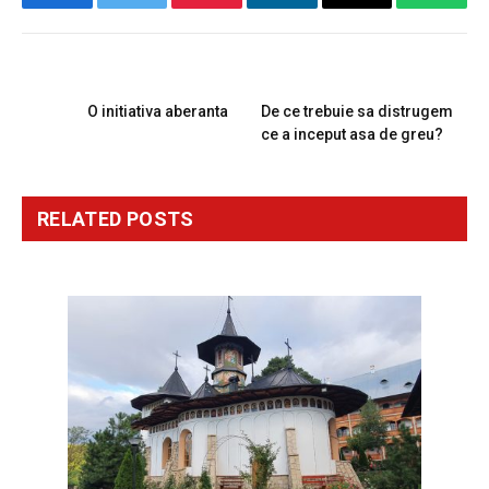
Facebook
Twitter
Pinterest
LinkedIn
Email
Whats
PREVIOUS ARTICLE
NEXT ARTICLE
O initiativa aberanta
De ce trebuie sa distrugem
ce a inceput asa de greu?
RELATED
POSTS