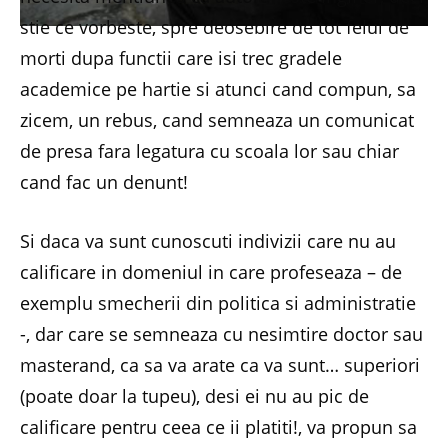
stie ce vorbeste, spre deosebire de tot felul de
morti dupa functii care isi trec gradele
academice pe hartie si atunci cand compun, sa
zicem, un rebus, cand semneaza un comunicat
de presa fara legatura cu scoala lor sau chiar
cand fac un denunt!
Si daca va sunt cunoscuti indivizii care nu au
calificare in domeniul in care profeseaza – de
exemplu smecherii din politica si administratie
-, dar care se semneaza cu nesimtire doctor sau
masterand, ca sa va arate ca va sunt… superiori
(poate doar la tupeu), desi ei nu au pic de
calificare pentru ceea ce ii platiti!, va propun sa