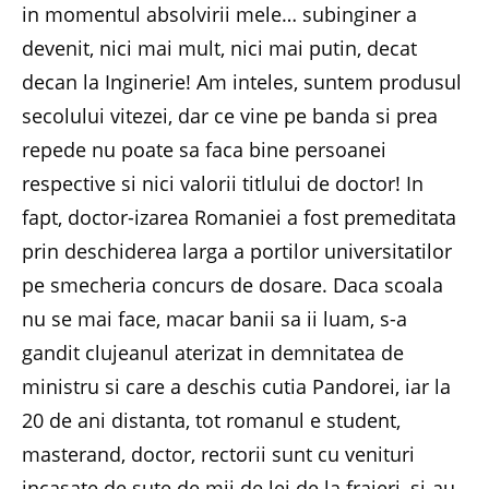
in momentul absolvirii mele… subinginer a
devenit, nici mai mult, nici mai putin, decat
decan la Inginerie! Am inteles, suntem produsul
secolului vitezei, dar ce vine pe banda si prea
repede nu poate sa faca bine persoanei
respective si nici valorii titlului de doctor! In
fapt, doctor-izarea Romaniei a fost premeditata
prin deschiderea larga a portilor universitatilor
pe smecheria concurs de dosare. Daca scoala
nu se mai face, macar banii sa ii luam, s-a
gandit clujeanul aterizat in demnitatea de
ministru si care a deschis cutia Pandorei, iar la
20 de ani distanta, tot romanul e student,
masterand, doctor, rectorii sunt cu venituri
incasate de sute de mii de lei de la fraieri, si-au