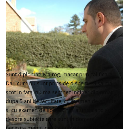
Sunt diplomat! Ma rog, macar prin calificare!
Dar, cum nu sunt prins de disperarea sa ma
scot in fata, nu ma semnez inginer diplomat,
dupa 5 ani de facultate, cu examen de admitere
si cu examen de licenta, nici atunci cand scriu
despre subiecte care sunt in domeniu si care
necesita mentiunea ca autorul este inginer, deci