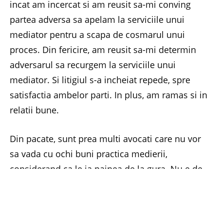
incat am incercat si am reusit sa-mi conving
partea adversa sa apelam la serviciile unui
mediator pentru a scapa de cosmarul unui
proces. Din fericire, am reusit sa-mi determin
adversarul sa recurgem la serviciile unui
mediator. Si litigiul s-a incheiat repede, spre
satisfactia ambelor parti. In plus, am ramas si in
relatii bune.
Din pacate, sunt prea multi avocati care nu vor
sa vada cu ochi buni practica medierii,
considerand ca le ia painea de la gura. Nu e de
inteles cum ar putea un avocat sa fie si
mediator, daca nu este calificat pentru asa ceva!
Sa nu se inteleaga gresit! Nu am spus ca toti