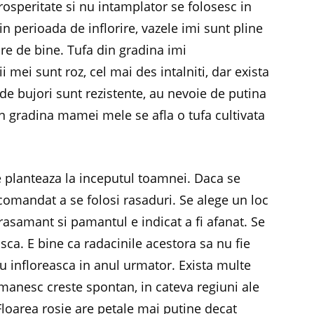
rosperitate si nu intamplator se folosesc in
in perioada de inflorire, vazele imi sunt pline
are de bine. Tufa din gradina imi
 mei sunt roz, cel mai des intalniti, dar exista
le de bujori sunt rezistente, au nevoie de putina
. In gradina mamei mele se afla o tufa cultivata
se planteaza la inceputul toamnei. Daca se
ecomandat a se folosi rasaduri. Se alege un loc
grasamant si pamantul e indicat a fi afanat. Se
ca. E bine ca radacinile acestora sa nu fie
nu infloreasca in anul urmator. Exista multe
romanesc creste spontan, in cateva regiuni ale
 Floarea rosie are petale mai putine decat