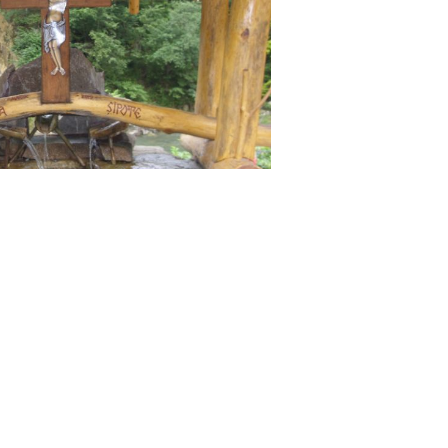
ului, pe Valea Ariesului, la 2 kilometri in aval
ba. Caderea de ape de la Salciua este de fapt o
 pana la 15 metri, desfasurate pe aproximativ 1
 este cea inferioara, aceasta putand fi vazuta
te linia ferata a mocanitei, intre Lunca si