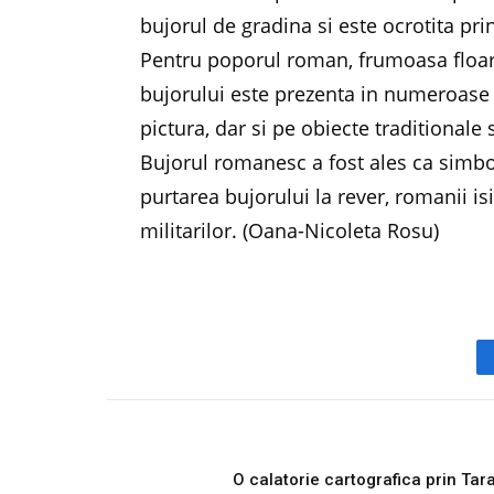
bujorul de gradina si este ocrotita pri
Pentru poporul roman, frumoasa floar
bujorului este prezenta in numeroase 
pictura, dar si pe obiecte traditional
Bujorul romanesc a fost ales ca simbol
purtarea bujorului la rever, romanii i
militarilor. (Oana-Nicoleta Rosu)
PREVIOUS ARTICL
O calatorie cartografica prin Tar