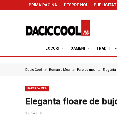
PRIMA PAGINA
DESPRE NOI
PUBLICITAT
LOCURI
OAMENI
TRADITII
»
»
»
Dacic Cool
Romania Mea
Parerea mea
Eleganta 
PAREREA MEA
Eleganta floare de buj
8 iunie 2021