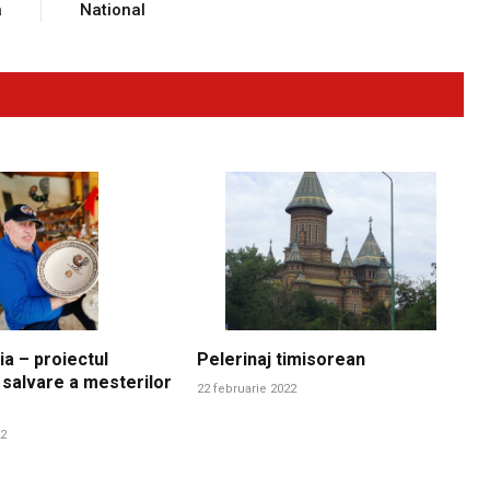
a
National
ia – proiectul
Pelerinaj timisorean
 salvare a mesterilor
22 februarie 2022
22