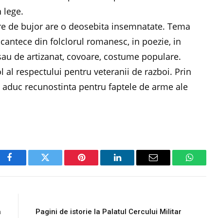
n lege.
e de bujor are o deosebita insemnatate. Tema
cantece din folclorul romanesc, in poezie, in
e sau de artizanat, covoare, costume populare.
 al respectului pentru veteranii de razboi. Prin
si aduc recunostinta pentru faptele de arme ale
Facebook
Twitter
Pinterest
LinkedIn
Email
WhatsA
E
NEXT ARTICLE
a
Pagini de istorie la Palatul Cercului Militar