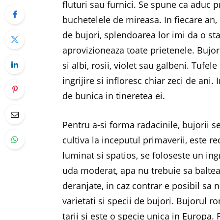
fluturi sau furnici. Se spune ca aduc p
buchetelele de mireasa. In fiecare an, 
de bujori, splendoarea lor imi da o st
aprovizioneaza toate prietenele. Bujorii
si albi, rosii, violet sau galbeni. Tufe
ingrijire si infloresc chiar zeci de ani
de bunica in tineretea ei.
Pentru a-si forma radacinile, bujorii 
cultiva la inceputul primaverii, este r
luminat si spatios, se foloseste un in
uda moderat, apa nu trebuie sa balteas
deranjate, in caz contrar e posibil sa 
varietati si specii de bujori. Bujorul 
tarii si este o specie unica in Europa.