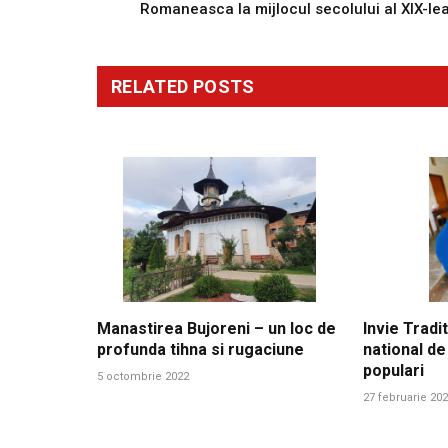
Romaneasca la mijlocul secolului al XIX-le
RELATED
POSTS
Manastirea Bujoreni – un loc de
Invie Tradit
profunda tihna si rugaciune
national de
populari
5 octombrie 2022
27 februarie 20