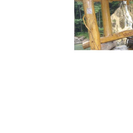
Cascada Sipote se afla in Muntii Trasca
de centrul comunei Salciua, judetul Al
succesiune de cascade, cu inaltimi de
kilometru. Partea cunoscuta a cascadei
din drumul national 75, la trecerea pes