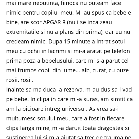
mai mare neputinta, fiindca nu puteam face
nimic pentru copilul meu. Mi-au spus ca bebe e
bine, are scor APGAR 8 (nu i se incalzeau
extremitatile si nu a plans din prima), dar eu nu
credeam nimic. Dupa 15 minute a intrat sotul
meu cu ochii in lacrimi si mi-a aratat pe telefon
prima poza a bebelusului, care mi s-a parut cel
mai frumos copil din lume… alb, curat, cu buze
rosii, rosii.
Inainte sa ma duca la rezerva, m-au dus sa-l vad
pe bebe. In clipa in care mi-a suras, am simtit ca
am la picioare intreg universul. As vrea sa-i
multumesc sotului meu, care a fost in fiecare
clipa langa mine, mi-a daruit toata dragostea si
sustinerea lui si m-a ajutat sa trec de trauma pe