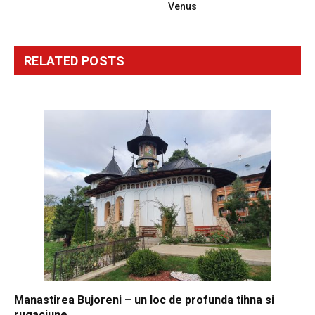
Venus
RELATED
POSTS
Manastirea Bujoreni – un loc de profunda tihna si
rugaciune