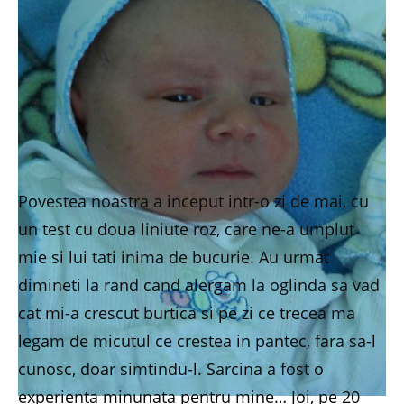
Povestea noastra a inceput intr-o zi de mai, cu
un test cu doua liniute roz, care ne-a umplut
mie si lui tati inima de bucurie. Au urmat
dimineti la rand cand alergam la oglinda sa vad
cat mi-a crescut burtica si pe zi ce trecea ma
legam de micutul ce crestea in pantec, fara sa-l
cunosc, doar simtindu-l. Sarcina a fost o
experienta minunata pentru mine… Joi, pe 20