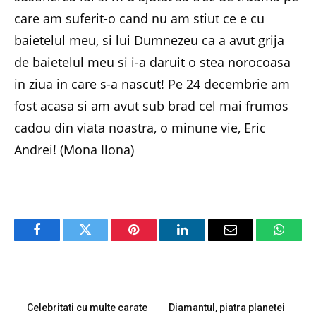
care am suferit-o cand nu am stiut ce e cu
baietelul meu, si lui Dumnezeu ca a avut grija
de baietelul meu si i-a daruit o stea norocoasa
in ziua in care s-a nascut! Pe 24 decembrie am
fost acasa si am avut sub brad cel mai frumos
cadou din viata noastra, o minune vie, Eric
Andrei! (Mona Ilona)
Facebook
Twitter
Pinterest
LinkedIn
Email
Whats
PREVIOUS ARTICLE
NEXT ARTICLE
Celebritati cu multe carate
Diamantul, piatra planetei