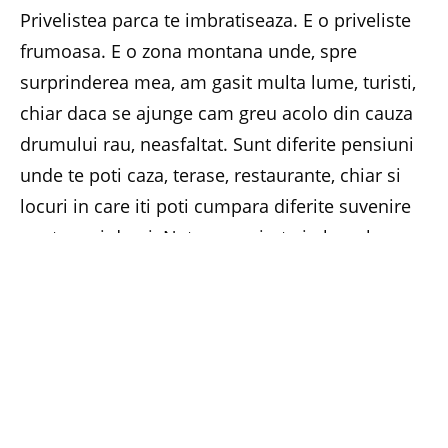
Privelistea parca te imbratiseaza. E o priveliste
frumoasa. E o zona montana unde, spre
surprinderea mea, am gasit multa lume, turisti,
chiar daca se ajunge cam greu acolo din cauza
drumului rau, neasfaltat. Sunt diferite pensiuni
unde te poti caza, terase, restaurante, chiar si
locuri in care iti poti cumpara diferite suvenire
pentru cei dragi. Natura se simte in largul sau
acolo, totul e verde si ingrijit, raul rece de munte
nu lipseste din peisaj, chiar daca abia se vede
cate-un mic pestisor in el. Daca aveti drum prin
Turda, va sfatuiesc sa faceti o mica ocolire pe
langa oras si sa ajungeti la Cheile Turzii, caci
este frumos acolo. (Maria Gherghely)