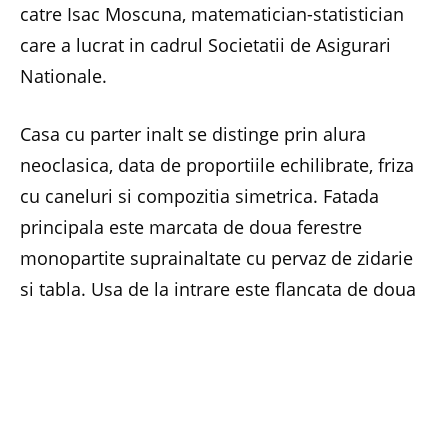
catre Isac Moscuna, matematician-statistician
care a lucrat in cadrul Societatii de Asigurari
Nationale.
Casa cu parter inalt se distinge prin alura
neoclasica, data de proportiile echilibrate, friza
cu caneluri si compozitia simetrica. Fatada
principala este marcata de doua ferestre
monopartite suprainaltate cu pervaz de zidarie
si tabla. Usa de la intrare este flancata de doua
ferestre cu deschideri in arc bombat si
ancadramente din zid cu cartus si ghirlande de
flori. Ornamentatia este reluata si la nivelul usii
principale. La etaj, in centrul fatadei, se afla un
balcon cu balustrada din fier forjat. In dreapta si