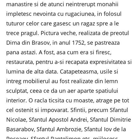
manastire si de atunci neintrerupt monahii
impletesc nevointa cu rugaciunea, in folosul
tuturor celor care gasesc un ragaz spre a le
trece pragul. Pictura veche, realizata de preotul
Dima din Brasov, in anul 1752, se pastreaza
pana astazi. A fost, asa cum era si firesc,
restaurata, pentru a-si recapata expresivitatea si
lumina de alta data. Catapeteasma, usile si
intreg mobilierul au fost realizate din lemn
sculptat, ceea ce da un aer aparte spatiului
interior. O racla ticsita cu moaste, atrage pe tot
cel ostenit si impovarat. Sfintii, precum Sfantul
Nicolae, Sfantul Apostol Andrei, Sfantul Dimitrie
Basarabov, Sfantul Ambrozie, Sfantul Iov de la
Poceaev, Sfantul Pantelimon etc. mijlocesc