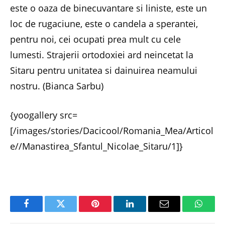
este o oaza de binecuvantare si liniste, este un
loc de rugaciune, este o candela a sperantei,
pentru noi, cei ocupati prea mult cu cele
lumesti. Strajerii ortodoxiei ard neincetat la
Sitaru pentru unitatea si dainuirea neamului
nostru. (Bianca Sarbu)
{yoogallery src=
[/images/stories/Dacicool/Romania_Mea/Articol
e//Manastirea_Sfantul_Nicolae_Sitaru/1]}
Facebook
Twitter
Pinterest
LinkedIn
Email
Whats