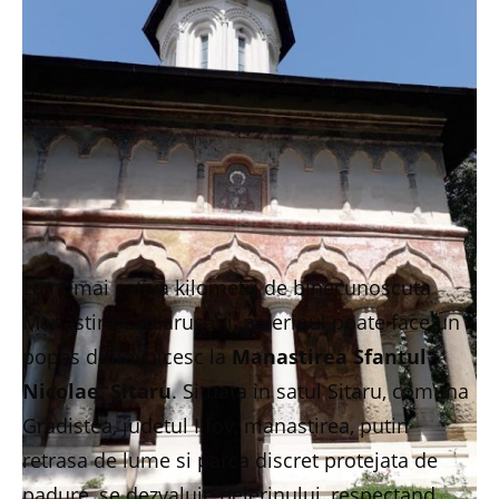
La numai cativa kilometri de binecunoscuta
Manastire Caldarusani, pelerinul poate face un
popas duhovnicesc la
Manastirea Sfantul
Nicolae, Sitaru
. Situata in satul Sitaru, comuna
Gradistea, judetul Ilfov, manastirea, putin
retrasa de lume si parca discret protejata de
padure, se dezvaluie pelerinului, respectand