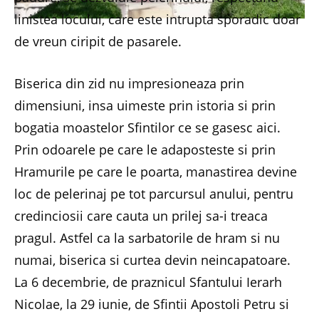
linistea locului, care este intrupta sporadic doar
de vreun ciripit de pasarele.
Biserica din zid nu impresioneaza prin
dimensiuni, insa uimeste prin istoria si prin
bogatia moastelor Sfintilor ce se gasesc aici.
Prin odoarele pe care le adaposteste si prin
Hramurile pe care le poarta, manastirea devine
loc de pelerinaj pe tot parcursul anului, pentru
credinciosii care cauta un prilej sa-i treaca
pragul. Astfel ca la sarbatorile de hram si nu
numai, biserica si curtea devin neincapatoare.
La 6 decembrie, de praznicul Sfantului Ierarh
Nicolae, la 29 iunie, de Sfintii Apostoli Petru si