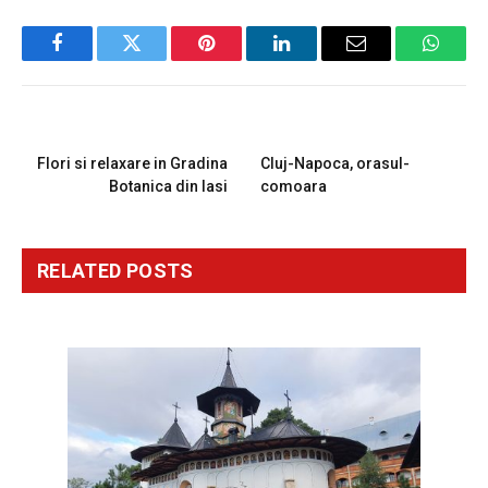
Facebook
Twitter
Pinterest
LinkedIn
Email
Whats
PREVIOUS ARTICLE
NEXT ARTICLE
Flori si relaxare in Gradina
Cluj-Napoca, orasul-
Botanica din Iasi
comoara
RELATED
POSTS