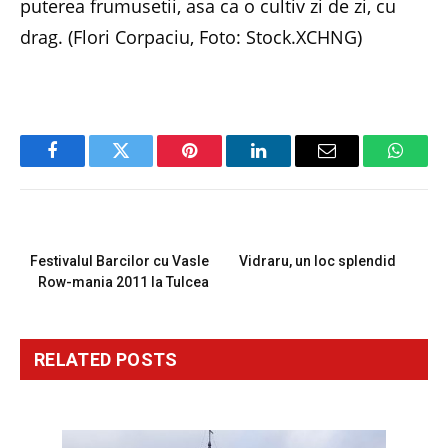
puterea frumusetii, asa ca o cultiv zi de zi, cu
drag. (Flori Corpaciu, Foto: Stock.XCHNG)
Facebook
Twitter
Pinterest
LinkedIn
Email
Whats
PREVIOUS ARTICLE
NEXT ARTICLE
Festivalul Barcilor cu Vasle
Vidraru, un loc splendid
Row-mania 2011 la Tulcea
RELATED
POSTS