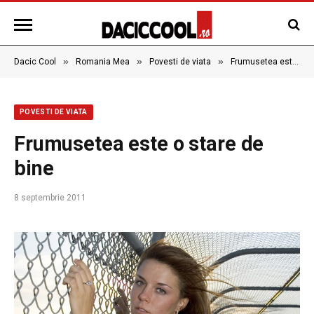
»
»
»
Dacic Cool
Romania Mea
Povesti de viata
Frumusetea este o stare de bine
POVESTI DE VIATA
Frumusetea este o stare de
bine
8 septembrie 2011