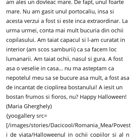
am ales un dovleac mare. De fapt, unul foarte
mare. Nu am gasit unul portocaliu, insa si
acesta verzui a fost si este inca extraordinar. La
urma urmei, conta mai mult bucuria din ochii
copilasului. Am taiat capacul si l-am curatat in
interior (am scos samburii) ca sa facem loc
lumanarii. Am taiat ochii, nasul si gura. A fost
asa o veselie in casa… nu ma asteptam ca
nepotelul meu sa se bucure asa mult, a fost asa
de incantat de cioplirea bostanului! A iesit un
bostan frumos si fioros, nu? Happy Halloween!
(Maria Gherghely)
{yoogallery src=
[/images/stories/Dacicool/Romania_Mea/Povest
i_de_viata/Halloweenul_in_ochii_copiilor_si_al_n