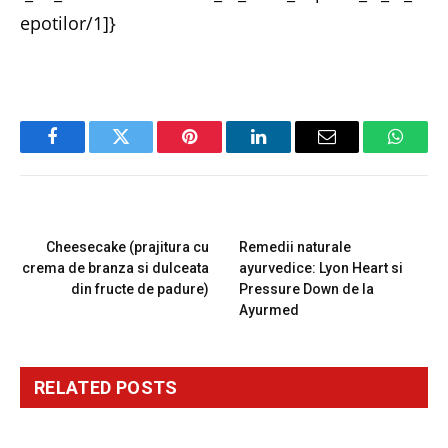
epotilor/1]}
Facebook
Twitter
Pinterest
LinkedIn
Email
Whats
PREVIOUS ARTICLE
NEXT ARTICLE
Cheesecake (prajitura cu
Remedii naturale
crema de branza si dulceata
ayurvedice: Lyon Heart si
din fructe de padure)
Pressure Down de la
Ayurmed
RELATED
POSTS