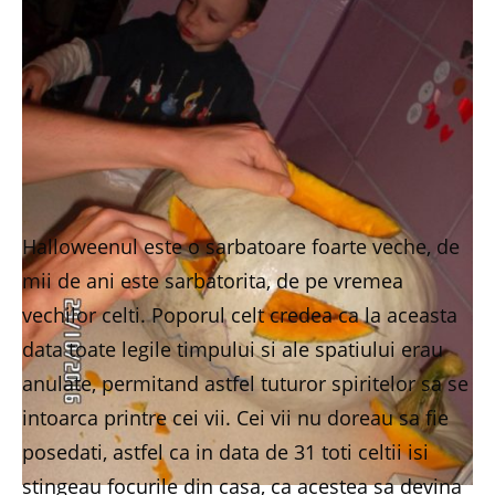
Halloweenul este o sarbatoare foarte veche, de
mii de ani este sarbatorita, de pe vremea
vechilor celti. Poporul celt credea ca la aceasta
data toate legile timpului si ale spatiului erau
anulate, permitand astfel tuturor spiritelor sa se
intoarca printre cei vii. Cei vii nu doreau sa fie
posedati, astfel ca in data de 31 toti celtii isi
stingeau focurile din casa, ca acestea sa devina