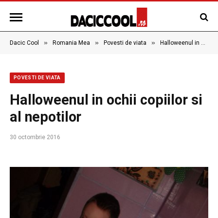
»
»
»
Dacic Cool
Romania Mea
Povesti de viata
Halloweenul in ochii copiilor si al nepotilor
POVESTI DE VIATA
Halloweenul in ochii copiilor si
al nepotilor
30 octombrie 2016