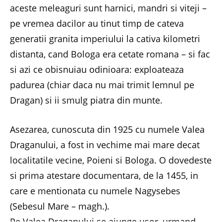
aceste meleaguri sunt harnici, mandri si viteji –
pe vremea dacilor au tinut timp de cateva
generatii granita imperiului la cativa kilometri
distanta, cand Bologa era cetate romana – si fac
si azi ce obisnuiau odinioara: exploateaza
padurea (chiar daca nu mai trimit lemnul pe
Dragan) si ii smulg piatra din munte.
Asezarea, cunoscuta din 1925 cu numele Valea
Draganului, a fost in vechime mai mare decat
localitatile vecine, Poieni si Bologa. O dovedeste
si prima atestare documentara, de la 1455, in
care e mentionata cu numele Nagysebes
(Sebesul Mare – magh.).
Pe Valea Draganului se ajunge usor, urmand