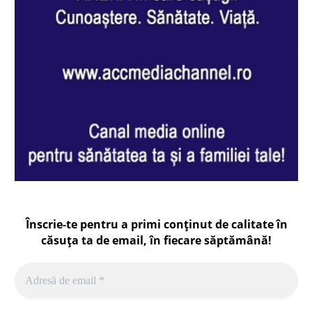
Înscrie-te pentru a primi conținut de calitate în
căsuța ta de email, în fiecare
săptămână
!