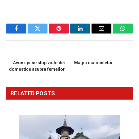
Facebook
Twitter
Pinterest
LinkedIn
Email
Whats
PREVIOUS ARTICLE
NEXT ARTICLE
Avon spune stop violentei
Magia diamantelor
domestice asupra femeilor
RELATED
POSTS