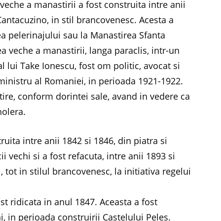
 veche a manastirii a fost construita intre anii
Cantacuzino, in stil brancovenesc. Acesta a
a pelerinajului sau la Manastirea Sfanta
a veche a manastirii, langa paraclis, intr-un
 lui Take Ionescu, fost om politic, avocat si
m-ministru al Romaniei, in perioada 1921-1922.
ire, conform dorintei sale, avand in vedere ca
holera.
uita intre anii 1842 si 1846, din piatra si
i vechi si a fost refacuta, intre anii 1893 si
 tot in stilul brancovenesc, la initiativa regelui
t ridicata in anul 1847. Aceasta a fost
, in perioada construirii Castelului Peles.