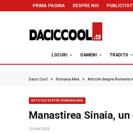
PRIMA PAGINA
DESPRE NOI
PUBLICITAT
LOCURI
OAMENI
TRADITII
»
»
Dacic Cool
Romania Mea
Articole despre Romania 
ARTICOLE DESPRE ROMANIA MEA
Manastirea Sinaia, un 
23 iulie 2020