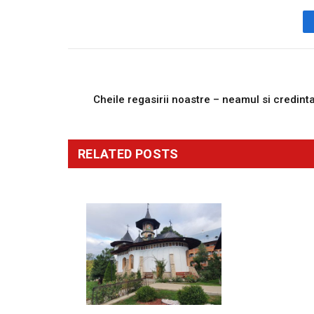
PREVIOUS ARTICL
Cheile regasirii noastre – neamul si credint
RELATED
POSTS