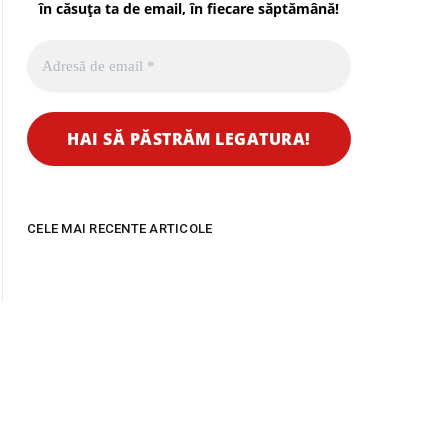
în căsuța ta de email, în fiecare
săptămână
!
CELE MAI RECENTE ARTICOLE
Indagra Food 2026,
Inscrierile pentru
cel mai important
expozanti la Creativo
punct de intalnire B2B
2026 sunt in plina
al industriei
desfasurare