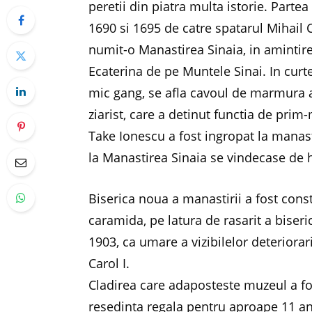
peretii din piatra multa istorie. Partea
1690 si 1695 de catre spatarul Mihail 
numit-o Manastirea Sinaia, in amintire
Ecaterina de pe Muntele Sinai. In curte
mic gang, se afla cavoul de marmura al
ziarist, care a detinut functia de pri
Take Ionescu a fost ingropat la manast
la Manastirea Sinaia se vindecase de 
Biserica noua a manastirii a fost constr
caramida, pe latura de rasarit a biserici
1903, ca umare a vizibilelor deteriorari,
Carol I.
Cladirea care adaposteste muzeul a fos
resedinta regala pentru aproape 11 ani