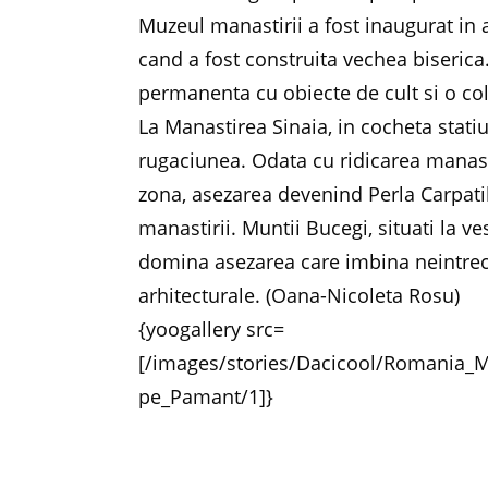
Muzeul manastirii a fost inaugurat in a
cand a fost construita vechea biserica
permanenta cu obiecte de cult si o col
La Manastirea Sinaia, in cocheta stati
rugaciunea. Odata cu ridicarea manasti
zona, asezarea devenind Perla Carpati
manastirii. Muntii Bucegi, situati la ve
domina asezarea care imbina neintrecu
arhitecturale. (Oana-Nicoleta Rosu)
{yoogallery src=
[/images/stories/Dacicool/Romania_Me
pe_Pamant/1]}