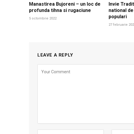
Manastirea Bujoreni – un loc de
Invie Tradit
profunda tihna si rugaciune
national de
populari
5 octombrie 2022
27 februarie 20
LEAVE A REPLY