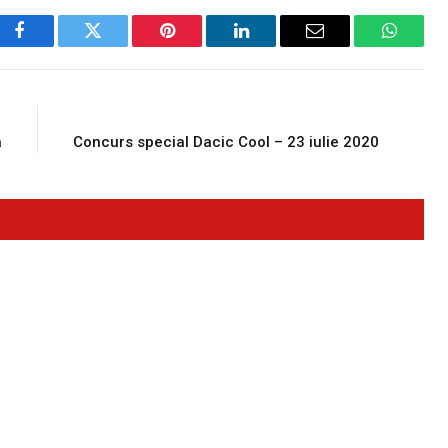
Facebook
Twitter
Pinterest
LinkedIn
Email
WhatsA
E
NEXT ARTICLE
a
Concurs special Dacic Cool – 23 iulie 2020