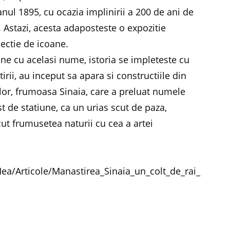
nul 1895, cu ocazia implinirii a 200 de ani de
. Astazi, acesta adaposteste o expozitie
ectie de icoane.
une cu acelasi nume, istoria se impleteste cu
rii, au inceput sa apara si constructiile din
lor, frumoasa Sinaia, care a preluat numele
st de statiune, ca un urias scut de paza,
t frumusetea naturii cu cea a artei
a/Articole/Manastirea_Sinaia_un_colt_de_rai_