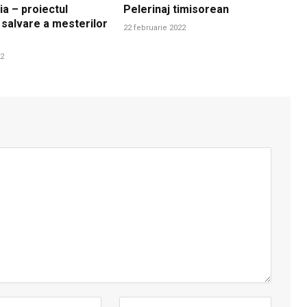
ia – proiectul
Pelerinaj timisorean
 salvare a mesterilor
22 februarie 2022
22