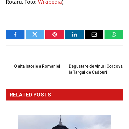
Rotaru, Foto:
Wikipedia
)
Facebook
Twitter
Pinterest
LinkedIn
Email
Whats
PREVIOUS ARTICLE
NEXT ARTICLE
O alta istorie a Romaniei
Degustare de vinuri Corcova
la Targul de Cadouri
RELATED
POSTS