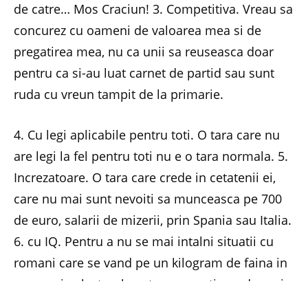
de catre… Mos Craciun! 3. Competitiva. Vreau sa
concurez cu oameni de valoarea mea si de
pregatirea mea, nu ca unii sa reuseasca doar
pentru ca si-au luat carnet de partid sau sunt
ruda cu vreun tampit de la primarie.
4. Cu legi aplicabile pentru toti. O tara care nu
are legi la fel pentru toti nu e o tara normala. 5.
Increzatoare. O tara care crede in cetatenii ei,
care nu mai sunt nevoiti sa munceasca pe 700
de euro, salarii de mizerii, prin Spania sau Italia.
6. cu IQ. Pentru a nu se mai intalni situatii cu
romani care se vand pe un kilogram de faina in
campanie electorala, o tara care stie ca daca si-
a ales niste insi ca sa o conduca are tot dreptul