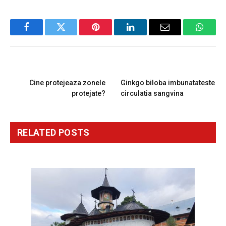
Facebook
Twitter
Pinterest
LinkedIn
Email
Whats
PREVIOUS ARTICLE
NEXT ARTICLE
Cine protejeaza zonele
Ginkgo biloba imbunatateste
protejate?
circulatia sangvina
RELATED
POSTS