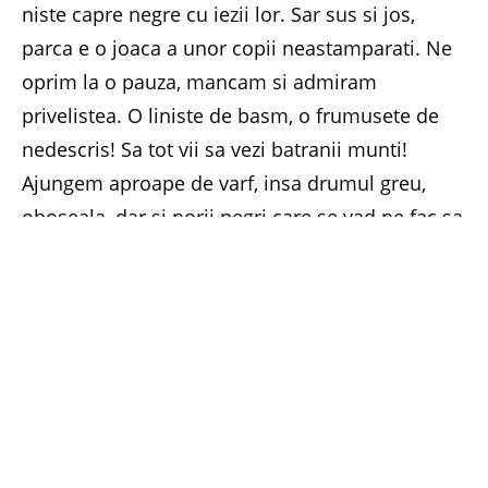
niste capre negre cu iezii lor. Sar sus si jos,
parca e o joaca a unor copii neastamparati. Ne
oprim la o pauza, mancam si admiram
privelistea. O liniste de basm, o frumusete de
nedescris! Sa tot vii sa vezi batranii munti!
Ajungem aproape de varf, insa drumul greu,
oboseala, dar si norii negri care se vad ne fac sa
ne intoarcem. Nu-i nimic, mai venim si altadata,
vara nu s-a sfarsit! Ne revedem in curand
batranii, inteleptii si frumosii munti! (Gabriela
Rotaru, Foto:
ro.wikipedia.org
)