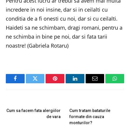
Pentru acest lucru ar trebui sa avem mai multa
incredere in noi insine, dar si in ceilalti cu
conditia de a fi onesti cu noi, dar si cu ceilalti.
Haideti sa ne schimbam, dragi romani, pentru a
ne schimba in bine pe noi, dar si fata tarii
noastre! (Gabriela Rotaru)
Facebook
Twitter
Pinterest
LinkedIn
Email
Whats
PREVIOUS ARTICLE
NEXT ARTICLE
Cum sa facem fata alergiilor
Cum tratam bataturile
de vara
formate din cauza
monturilor?