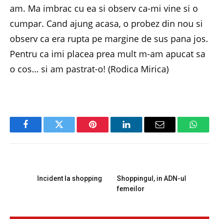
am. Ma imbrac cu ea si observ ca-mi vine si o
cumpar. Cand ajung acasa, o probez din nou si
observ ca era rupta pe margine de sus pana jos.
Pentru ca imi placea prea mult m-am apucat sa
o cos… si am pastrat-o! (Rodica Mirica)
Facebook
Twitter
Pinterest
LinkedIn
Email
Whats
PREVIOUS ARTICLE
NEXT ARTICLE
Incident la shopping
Shoppingul, in ADN-ul
femeilor