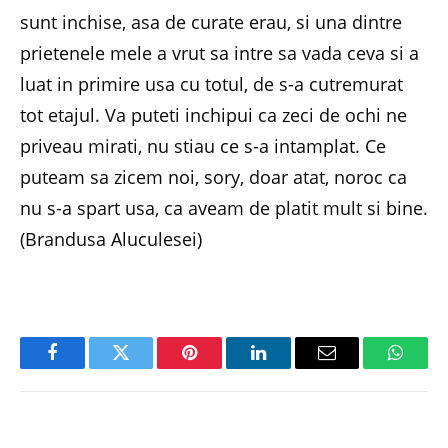
sunt inchise, asa de curate erau, si una dintre
prietenele mele a vrut sa intre sa vada ceva si a
luat in primire usa cu totul, de s-a cutremurat
tot etajul. Va puteti inchipui ca zeci de ochi ne
priveau mirati, nu stiau ce s-a intamplat. Ce
puteam sa zicem noi, sory, doar atat, noroc ca
nu s-a spart usa, ca aveam de platit mult si bine.
(Brandusa Aluculesei)
Facebook
Twitter
Pinterest
LinkedIn
Email
Whats
PREVIOUS ARTICLE
NEXT ARTICLE