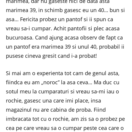
marimea, dar nu gaseste nici de data asta
marimea 39, in schimb gasesc eu un 40… bun si
asa… Fericita probez un pantof si ii spun ca
vreau sa-i cumpar. Achit pantofii si plec acasa
bucuroasa. Cand ajung acasa observ de fapt ca
un pantof era marimea 39 si unul 40, probabil ii
pusese cineva gresit cand i-a probat!
Si mai am o experienta tot cam de genul asta,
fiindca eu am „noroc” la asa ceva… Ma duc cu
sotul meu la cumparaturi si vreau sa-mi iau o
rochie, gasesc una care imi place, insa
magazinul nu are cabina de proba. Fiind
imbracata tot cu o rochie, am zis sa o probez pe
cea pe care vreau sa o cumpar peste cea care o