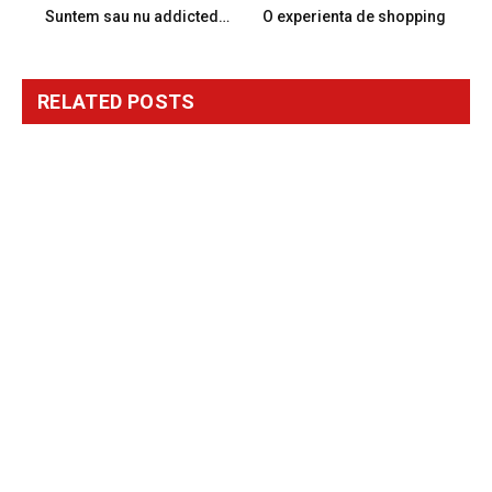
Suntem sau nu addicted…
O experienta de shopping
RELATED
POSTS
Manastirea Bujoreni – un loc de profunda tihna si