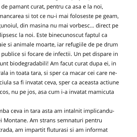
de pamant curat, pentru ca asa e la noi,
 mancarea si tot ce nu-i mai foloseste pe geam,
gunoiul, din masina nu mai vorbesc… direct pe
lipsesc la noi. Este binecunoscut faptul ca
ie si animale moarte, iar refugiile de pe drum
publice si focare de infectii. Un pet dispare in
 sunt biodegradabili! Am facut curat dupa ei, in
la in toata tara, si sper ca macar cei care ne-
iula sa fi invatat ceva, sper ca aceasta actiune
n cos, nu pe jos, asa cum i-a invatat mamicuta
mba ceva in tara asta am intalnit implicandu-
ei Montane. Am strans semnaturi pentru
trada, am impartit fluturasi si am informat