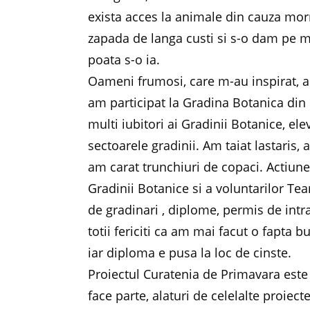
exista acces la animale din cauza mor
zapada de langa custi si s-o dam pe mij
poata s-o ia.
Oameni frumosi, care m-au inspirat, am 
am participat la Gradina Botanica din
multi iubitori ai Gradinii Botanice, ele
sectoarele gradinii. Am taiat lastaris
am carat trunchiuri de copaci. Actiun
Gradinii Botanice si a voluntarilor Tea
de gradinari , diplome, permis de intr
totii fericiti ca am mai facut o fapta
iar diploma e pusa la loc de cinste.
Proiectul Curatenia de Primavara este
face parte, alaturi de celelalte proie