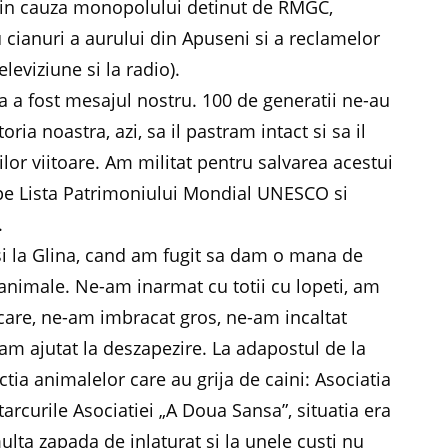
, din cauza monopolului detinut de RMGC,
cianuri a aurului din Apuseni si a reclamelor
eviziune si la radio).
 a fost mesajul nostru. 100 de generatii ne-au
ia noastra, azi, sa il pastram intact si sa il
lor viitoare. Am militat pentru salvarea acestui
 pe Lista Patrimoniului Mondial UNESCO si
.
i la Glina, cand am fugit sa dam o mana de
 animale. Ne-am inarmat cu totii cu lopeti, am
ncare, ne-am imbracat gros, ne-am incaltat
am ajutat la deszapezire. La adapostul de la
tia animalelor care au grija de caini: Asociatia
tarcurile Asociatiei „A Doua Sansa”, situatia era
ulta zapada de inlaturat si la unele custi nu