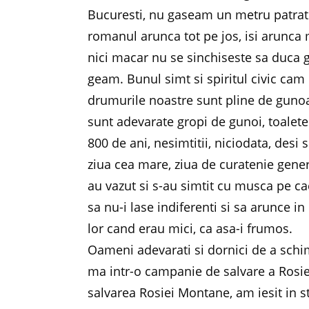
Bucuresti, nu gaseam un metru patrat 
romanul arunca tot pe jos, isi arunca
nici macar nu se sinchiseste sa duca 
geam. Bunul simt si spiritul civic cam 
drumurile noastre sunt pline de gunoa
sunt adevarate gropi de gunoi, toalete 
800 de ani, nesimtitii, niciodata, desi
ziua cea mare, ziua de curatenie genera
au vazut si s-au simtit cu musca pe cac
sa nu-i lase indiferenti si sa arunce i
lor cand erau mici, ca asa-i frumos.
Oameni adevarati si dornici de a schi
ma intr-o campanie de salvare a Rosi
salvarea Rosiei Montane, am iesit in s