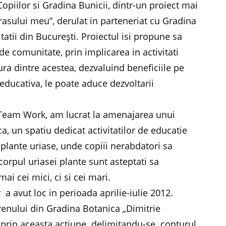
piilor si Gradina Bunicii, dintr-un proiect mai
asului meu”, derulat in parteneriat cu Gradina
atii din Bucureşti. Proiectul isi propune sa
 comunitate, prin implicarea in activitati
ura dintre acestea, dezvaluind beneficiile pe
 educativa, le poate aduce dezvoltarii
u Team Work, am lucrat la amenajarea unui
a, un spatiu dedicat activitatilor de educatie
plante uriase, unde copiii nerabdatori sa
corpul uriasei plante sunt asteptati sa
i cei mici, ci si cei mari.
a avut loc in perioada aprilie-iulie 2012.
renului din Gradina Botanica „Dimitrie
i, prin aceasta actiune delimitandu-se conturul