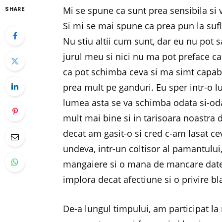
Mi se spune ca sunt prea sensibila si v
SHARE
Si mi se mai spune ca prea pun la sufle
Nu stiu altii cum sunt, dar eu nu pot 
jurul meu si nici nu ma pot preface ca
ca pot schimba ceva si ma simt capabi
prea mult pe ganduri. Eu sper intr-o l
lumea asta se va schimba odata si-odata 
mult mai bine si in tarisoara noastra 
decat am gasit-o si cred c-am lasat c
undeva, intr-un coltisor al pamantului
mangaiere si o mana de mancare date 
implora decat afectiune si o privire b
De-a lungul timpului, am participat la