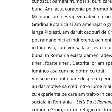
cunoscut oameni frumosi si buni care
buna. Am facut curatenie pe drumurile
Montane, am deszapezit cateii intr-un
Gradina Botanica si am amenajat o gr
langa Ploiesti, am daruit cadouri de C
pot ramane nici ei indiferenti, oameni
in tara asta, care vor sa lase ceva in 
buna. In Romania exista oameni adevara
tineri, foarte tineri. Datorita lor am sp
luminos asa cum ne dorim cu totii.
Voi scrie in continuare despre experie
au dat motive sa cred intr-o lume mai 
cu experienta pe care am trait-o in ca
sociala in Romania –
Let’s Do it Roman
comuna Gruiu, intr-un refugiu de dru