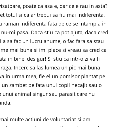
isatoare, poate ca asa e, dar ce e rau in asta?
t totul si ca ar trebui sa fiu mai indiferenta.
sa raman indiferenta fata de ce se intampla in
 nu-mi pasa. Daca stiu ca pot ajuta, daca cred
la sa fac un lucru anume, o fac fara sa stau
ume mai buna si imi place si vreau sa cred ca
in bine, desigur! Si stiu ca intr-o zi va fi
draga. Incerc sa las lumea un pic mai buna
eva in urma mea, fie el un pomisor plantat pe
, un zambet pe fata unui copil necajit sau o
unui animal singur sau parasit care nu
landa.
 mai multe actiuni de voluntariat si am