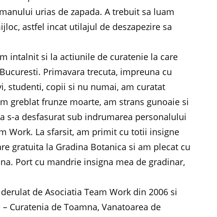
manului urias de zapada. A trebuit sa luam
loc, astfel incat utilajul de deszapezire sa
intalnit si la actiunile de curatenie la care
 Bucuresti. Primavara trecuta, impreuna cu
vi, studenti, copii si nu numai, am curatat
, am greblat frunze moarte, am strans gunoaie si
ea s-a desfasurat sub indrumarea personalului
m Work. La sfarsit, am primit cu totii insigne
are gratuita la Gradina Botanica si am plecat cu
 buna. Port cu mandrie insigna mea de gradinar,
 derulat de Asociatia Team Work din 2006 si
cte – Curatenia de Toamna, Vanatoarea de