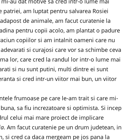
 mi-au dat motive sa cred intr-o lume mai
 patriei, am luptat pentru salvarea Rosiei
 adapost de animale, am facut curatenie la
adina pentru copii acolo, am plantat o padure
raciun copiilor si am intalnit oameni care nu
 adevarati si curajosi care vor sa schimbe ceva
urma lor, care cred la randul lor intr-o lume mai
ti si nu sunt putini, multi dintre ei sunt
eranta si cred intr-un viitor mai bun, un viitor
ntele frumoase pe care le-am trait si care mi-
buna, sa fiu increzatoare si optimista. Si incep
drul celui mai mare proiect de implicare
ia
. Am facut curatenie pe un drum judetean, in
m, si cred ca daca mergeam pe jos pana la