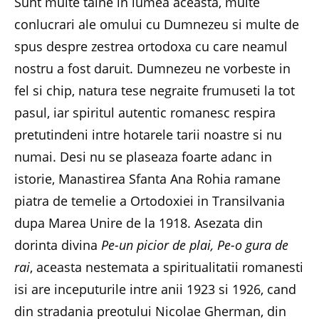
Sunt multe taine in lumea aceasta, multe
conlucrari ale omului cu Dumnezeu si multe de
spus despre zestrea ortodoxa cu care neamul
nostru a fost daruit. Dumnezeu ne vorbeste in
fel si chip, natura tese negraite frumuseti la tot
pasul, iar spiritul autentic romanesc respira
pretutindeni intre hotarele tarii noastre si nu
numai. Desi nu se plaseaza foarte adanc in
istorie, Manastirea Sfanta Ana Rohia ramane
piatra de temelie a Ortodoxiei in Transilvania
dupa Marea Unire de la 1918. Asezata din
dorinta divina
Pe-un picior de plai, Pe-o gura de
rai
, aceasta nestemata a spiritualitatii romanesti
isi are inceputurile intre anii 1923 si 1926, cand
din stradania preotului Nicolae Gherman, din