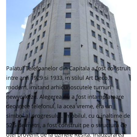
Palatul Telefoanelor din Capitala a fost construit
intre anii 1929 si 1933, in stilul Art Deco,
modern, imitand arhicunoscutele turnuri
newyorkeze. Alegerea nu a fost intamplatoare
deoarece telefonul, la acea vreme, era un
simbol al progresului. Imobilul, cu o inaltime de
52,5 de metri, a fost construit pe o structura de
otel provenit de la uzinele Resita. Inaugurarea