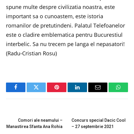
spune multe despre civilizatia noastra, este
important sa o cunoastem, este istoria
romanilor de pretutindeni. Palatul Telefoanelor
este o cladire emblematica pentru Bucurestiul
interbelic. Sa nu trecem pe langa el nepasatori!
(Radu-Cristian Rosu)
Facebook
Twitter
Pinterest
LinkedIn
Email
Whats
PREVIOUS ARTICLE
NEXT ARTICLE
Comori ale neamului –
Concurs special Dacic Cool
Manastirea Sfanta Ana Rohia
– 27 septembrie 2021