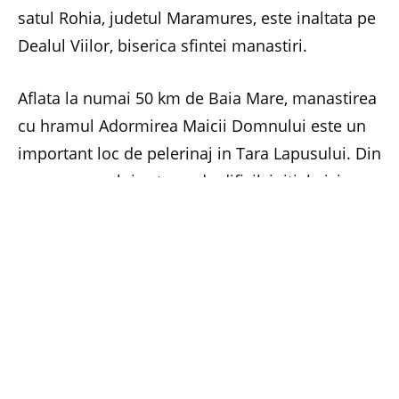
satul Rohia, judetul Maramures, este inaltata pe
Dealul Viilor, biserica sfintei manastiri.
Aflata la numai 50 km de Baia Mare, manastirea
cu hramul Adormirea Maicii Domnului este un
important loc de pelerinaj in Tara Lapusului. Din
cauza accesului extrem de dificil, initial aici a
fost un schit, avand o bisericuta si o casa
monahala, insa in timp s-a conturat ceva mai
mult, inflorind treptat pana la forma de astazi.
Inceputul a fost foarte greu, insa incredintat prin
vis ca are aceasta inalta misiune, parintele
Gherman nu s-a dat batut. Cu timpul s-a
inchegat o mica obste monahala si slujirea s-a