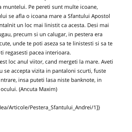
za muntelui. Pe pereti sunt multe icoane,
ului se afla o icoana mare a Sfantului Apostol
talnit un loc mai linistit ca acesta. Desi mai
ugau, precum si un calugar, in pestera era
te, unde te poti aseza sa te linistesti si sa te
ti regasesti pacea interioara.
est loc anul viitor, cand mergeti la mare. Aveti
u se accepta vizita in pantaloni scurti, fuste
ntrare, insa puteti lasa niste banknote, in
 locului. (Ancuta Maxim)
a/Articole/Pestera_Sfantului_Andrei/1]}