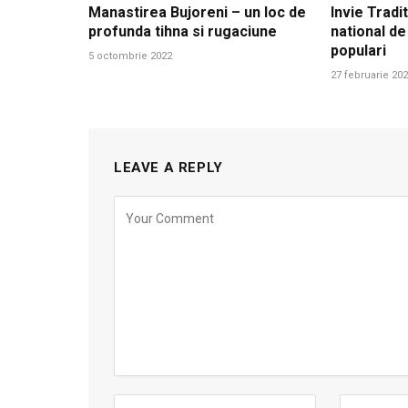
Manastirea Bujoreni – un loc de
Invie Tradit
profunda tihna si rugaciune
national de
populari
5 octombrie 2022
27 februarie 20
LEAVE A REPLY