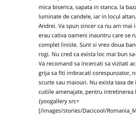
mica biserica, sapata in stanca, la ba
luminate de candele, iar in locul altar
Andrei. Va spun sincer ca nu am mai in
erau cativa oameni inauntru care se r
complet liniste. Sunt si vreo doua bancu
rogi. Nu cred ca exista loc mai bun sa-
Va recomand sa incercati sa vizitati ac
grija sa fiti imbracati corespunzator, n
scurte sau maiouri. Nu exista taxa de i
cutiile amenajate, pentru intretinerea
{yoogallery src=
[/images/stories/Dacicool/Romania_Me