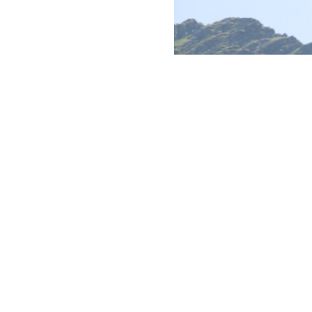
Una din cele mai frumoase excursii la 
Eu alaturi de familia mea si prieteni 