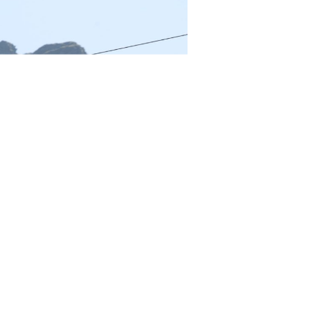
care am luat parte a fost cea din vara trecuta.
am decis sa impachetam corturile si rucsacii si