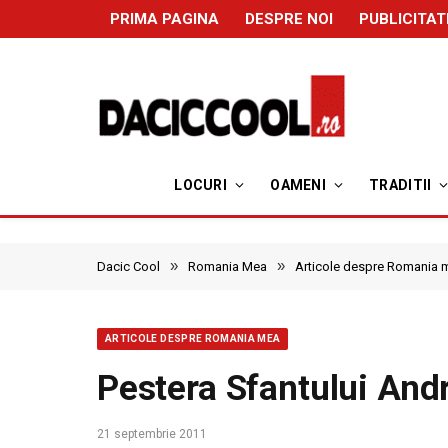
PRIMA PAGINA
DESPRE NOI
PUBLICITAT
LOCURI
OAMENI
TRADITII
»
»
Dacic Cool
Romania Mea
Articole despre Romania 
ARTICOLE DESPRE ROMANIA MEA
Pestera Sfantului And
21 septembrie 2011