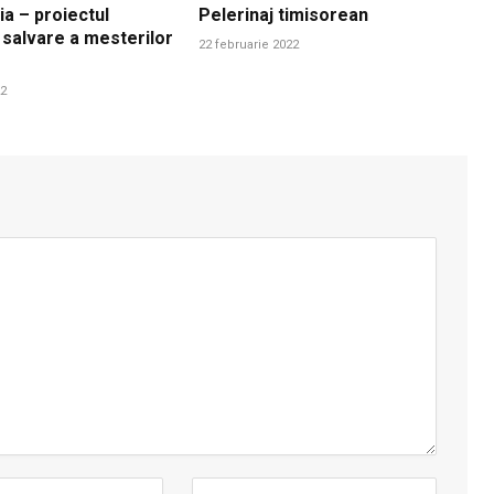
ia – proiectul
Pelerinaj timisorean
 salvare a mesterilor
22 februarie 2022
22