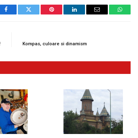
Facebook
Twitter
Pinterest
LinkedIn
Email
WhatsA
E
NEXT ARTICLE
!
Kompas, culoare si dinamism