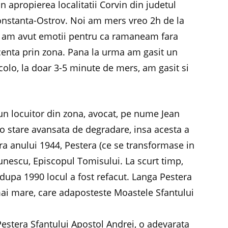
in apropierea localitatii Corvin din judetul
nstanta-Ostrov. Noi am mers vreo 2h de la
r am avut emotii pentru ca ramaneam fara
ecenta prin zona. Pana la urma am gasit un
olo, la doar 3-5 minute de mers, am gasit si
un locuitor din zona, avocat, pe nume Jean
r-o stare avansata de degradare, insa acesta a
 vara anului 1944, Pestera (ce se transformase in
aunescu, Episcopul Tomisului. La scurt timp,
 dupa 1990 locul a fost refacut. Langa Pestera
 mai mare, care adaposteste Moastele Sfantului
Pestera Sfantului Apostol Andrei, o adevarata