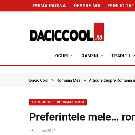
PRIMA PAGINA
DESPRE NOI
PUBLICITAT
LOCURI
OAMENI
TRADITII
»
»
Dacic Cool
Romania Mea
Articole despre Romania 
ARTICOLE DESPRE ROMANIA MEA
Preferintele mele… ro
18 august 2012