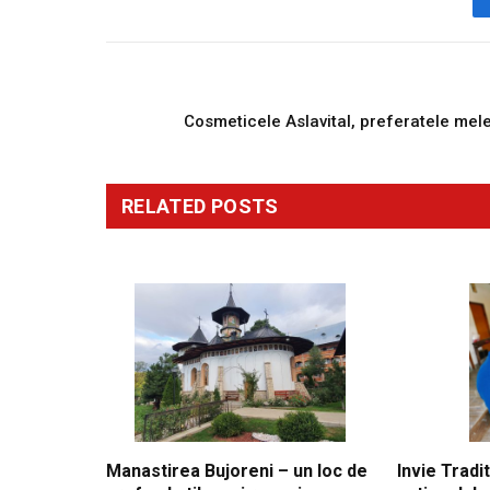
PREVIOUS ARTICL
Cosmeticele Aslavital, preferatele mel
RELATED
POSTS
Manastirea Bujoreni – un loc de
Invie Tradit