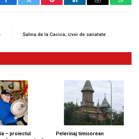
Facebook
Twitter
Pinterest
LinkedIn
Email
WhatsA
E
NEXT ARTICLE
e
Salina de la Cacica, izvor de sanatate
ia – proiectul
Pelerinaj timisorean