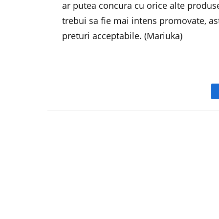
ar putea concura cu orice alte produs
trebui sa fie mai intens promovate, as
preturi acceptabile. (Mariuka)
PREVIOUS ARTICL
Gerovital, brandul meu prefera
RELATED
POSTS