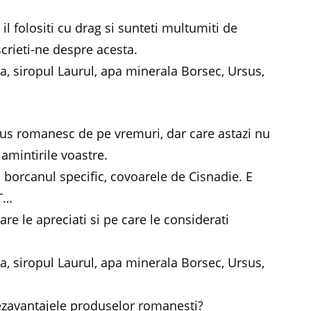
l folositi cu drag si sunteti multumiti de
 scrieti-ne despre acesta.
a, siropul Laurul, apa minerala Borsec, Ursus,
dus romanesc de pe vremuri, dar care astazi nu
 amintirile voastre.
in borcanul specific, covoarele de Cisnadie. E
ET…
re le apreciati si pe care le considerati
a, siropul Laurul, apa minerala Borsec, Ursus,
dezavantajele produselor romanesti?