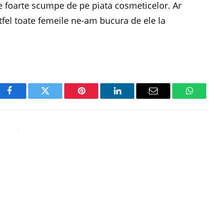
e foarte scumpe de pe piata cosmeticelor. Ar
tfel toate femeile ne-am bucura de ele la
Facebook
Twitter
Pinterest
LinkedIn
Email
WhatsA
E
NEXT ARTICLE
t
Preferintele mele… romanesti