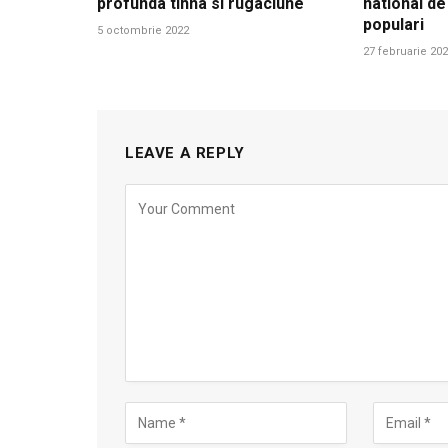
profunda tihna si rugaciune
national de
populari
5 octombrie 2022
27 februarie 20
LEAVE A REPLY