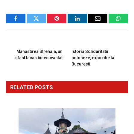
Facebook
Twitter
Pinterest
LinkedIn
Email
Whats
PREVIOUS ARTICLE
NEXT ARTICLE
Manastirea Strehaia, un
Istoria Solidaritatii
sfant lacas binecuvantat
poloneze, expozitie la
Bucuresti
RELATED
POSTS