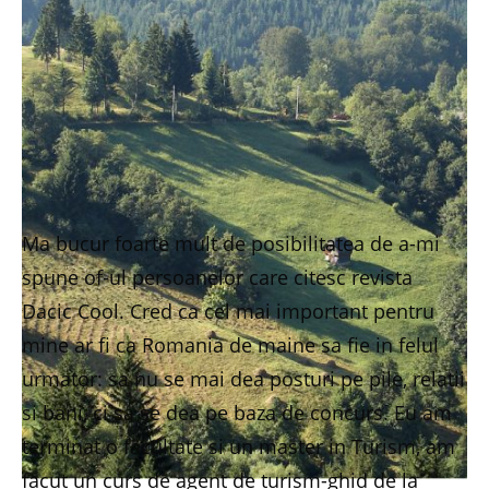
Ma bucur foarte mult de posibilitatea de a-mi
spune of-ul persoanelor care citesc revista
Dacic Cool. Cred ca cel mai important pentru
mine ar fi ca Romania de maine sa fie in felul
urmator: sa nu se mai dea posturi pe pile, relatii
si bani, ci sa se dea pe baza de concurs. Eu am
terminat o facultate si un master in Turism, am
facut un curs de agent de turism-ghid de la