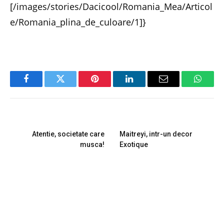
[/images/stories/Dacicool/Romania_Mea/Articol
e/Romania_plina_de_culoare/1]}
Facebook
Twitter
Pinterest
LinkedIn
Email
Whats
PREVIOUS ARTICLE
NEXT ARTICLE
Atentie, societate care
Maitreyi, intr-un decor
musca!
Exotique
RELATED
POSTS