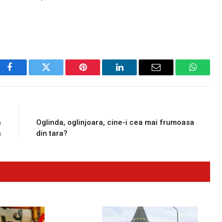
Facebook
Twitter
Pinterest
LinkedIn
Email
WhatsA
E
NEXT ARTICLE
a
Oglinda, oglinjoara, cine-i cea mai frumoasa
a
din tara?