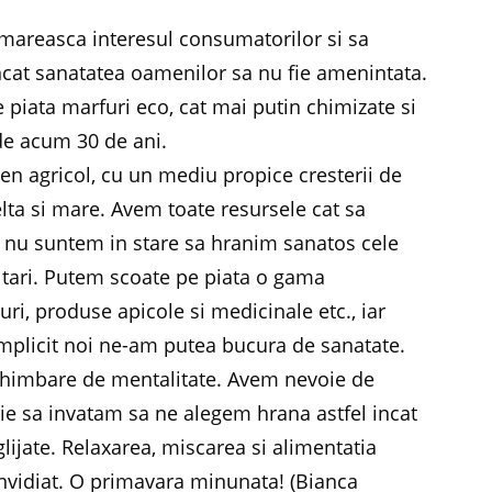
rmareasca interesul consumatorilor si sa
incat sanatatea oamenilor sa nu fie amenintata.
e piata marfuri eco, cat mai putin chimizate si
 de acum 30 de ani.
en agricol, cu un mediu propice cresterii de
elta si mare. Avem toate resursele cat sa
, nu suntem in stare sa hranim sanatos cele
i tari. Putem scoate pe piata o gama
ri, produse apicole si medicinale etc., iar
mplicit noi ne-am putea bucura de sanatate.
himbare de mentalitate. Avem nevoie de
uie sa invatam sa ne alegem hrana astfel incat
lijate. Relaxarea, miscarea si alimentatia
invidiat. O primavara minunata! (Bianca