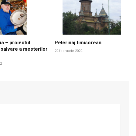
ia – proiectul
Pelerinaj timisorean
 salvare a mesterilor
22 februarie 2022
22