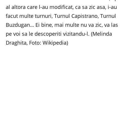
al altora care l-au modificat, ca sa zic asa, i-au
facut multe turnuri, Turnul Capistrano, Turnul
Buzdugan… Ei bine, mai multe nu va zic, va las
pe voi sa le descoperiti vizitandu-l. (Melinda
Draghita, Foto: Wikipedia)
Facebook
Twitter
Pinterest
LinkedIn
Email
Whats
PREVIOUS ARTICLE
NEXT ARTICLE
Inghetata sanatoasa ca de
Reculegere la Manastirea
casa, usoara ca un Fulg de
Neamt
nea…