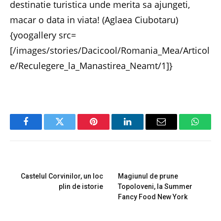
destinatie turistica unde merita sa ajungeti,
macar o data in viata! (Aglaea Ciubotaru)
{yoogallery src=
[/images/stories/Dacicool/Romania_Mea/Articol
e/Reculegere_la_Manastirea_Neamt/1]}
Facebook
Twitter
Pinterest
LinkedIn
Email
Whats
PREVIOUS ARTICLE
NEXT ARTICLE
Castelul Corvinilor, un loc
Magiunul de prune
plin de istorie
Topoloveni, la Summer
Fancy Food New York