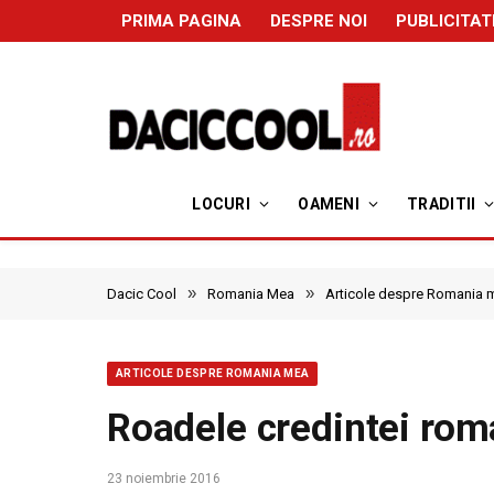
PRIMA PAGINA
DESPRE NOI
PUBLICITAT
LOCURI
OAMENI
TRADITII
»
»
Dacic Cool
Romania Mea
Articole despre Romania 
ARTICOLE DESPRE ROMANIA MEA
Roadele credintei roma
23 noiembrie 2016