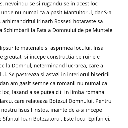
s, nevoindu-se si rugandu-se in acest loc
ci unde nu numai ca a pasit Mantuitorul, dar S-a
n, arhimandritul Irinarh Rosseti hotaraste sa
 a Schimbarii la Fata a Domnului de pe Muntele
lipsurile materiale si asprimea locului. Insa
 greutati si incepe constructia pe ruinele
rece la Domnul, neterminand lucrarea, care a
ui. Se pastreaza si astazi in interiorul bisericii
Iordan am gasit semne ca romanii nu numai ca
st loc, lasand a se putea citi in limba romana
Marcu, care relateaza Botezul Domnului. Pentru
nostru Iisus Hristos, inainte de a-si incepe
e Sfantul Ioan Botezatorul. Este locul Epifaniei,