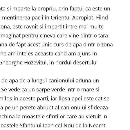
ata si moarte la propriu, prin faptul ca este un
 mentinerea pacii in Orientul Apropiat. Fiind
na, este ravnit si impartit intre mai multe
imaginat pentru cineva care vine dintr-o tara
a de fapt acest unic curs de apa dintr-o zona
 bine am inteles aceasta cand am ajuns in
 Gheorghe Hozevitul, in nordul desertului
cel de apa de-a lungul canionului aduna un
 Se vede ca un sarpe verde intr-o mare si
ilos in aceste parti, iar lipsa apei este cat se
a pe un perete abrupt al canionului sfideaza
 inchina la moastele sfintilor care au vietuit in
 moastele Sfantului Ioan cel Nou de la Neamt