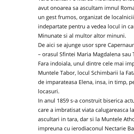
avut onoarea sa ascultam imnul Romani
un gest frumos, organizat de localnicii
indepartate pentru a vedea locul in c
Minunate si al multor altor minuni.
De aici se ajunge usor spre Capernaum
– orasul Sfintei Maria Magdalena sau Ta
Fara indoiala, unul dintre cele mai imp
Muntele Tabor, locul Schimbarii la Fata
de imparateasa Elena, insa, in timp, pe 
locasuri.
In anul 1859 s-a construit biserica act
care a imbratisat viata calugareasca 
ascultari in tara, dar si la Muntele Ath
impreuna cu ierodiaconul Nectarie Ban