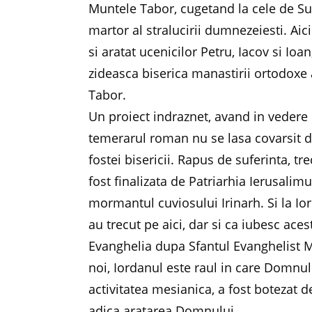
Muntele Tabor, cugetand la cele de Su
martor al stralucirii dumnezeiesti. Ai
si aratat ucenicilor Petru, Iacov si Ioa
zideasca biserica manastirii ortodoxe
Tabor.
Un proiect indraznet, avand in vedere 
temerarul roman nu se lasa covarsit de
fostei bisericii. Rapus de suferinta, t
fost finalizata de Patriarhia Ierusalimul
mormantul cuviosului Irinarh. Si la 
au trecut pe aici, dar si ca iubesc ace
Evanghelia dupa Sfantul Evanghelist 
noi, Iordanul este raul in care Domnul 
activitatea mesianica, a fost botezat d
adica aratarea Domnului.