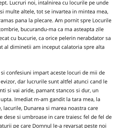
pt. Lucruri noi, intalnirea cu locurile pe unde
si multe altele, tot se invartea in mintea mea,
amas pana la plecare. Am pornit spre Locurile
ctombrie, bucurandu-ma ca ma asteapta zile
ecat cu bucurie, ca orice pelerin nerabdator sa
t al diminetii am inceput calatoria spre alta
si confesiuni impart aceste locuri de mii de
levizor, dar lucrurile sunt altfel atunci cand le
unti si vai aride, pamant stancos si dur, un
 lupta. Imediat m-am gandit la tara mea, la
le, lacurile, Dunarea si marea noastra care
le dese si umbroase in care traiesc fel de fel de
naturii pe care Domnul le-a revarsat peste noi