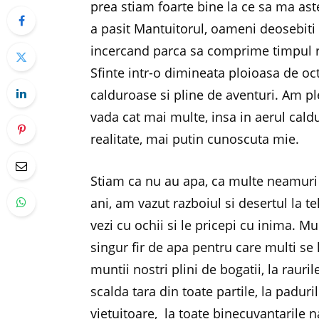
prea stiam foarte bine la ce sa ma aste
a pasit Mantuitorul, oameni deosebiti 
incercand parca sa comprime timpul r
Sfinte intr-o dimineata ploioasa de o
calduroase si pline de aventuri. Am pl
vada cat mai multe, insa in aerul caldu
realitate, mai putin cunoscuta mie.
Stiam ca nu au apa, ca multe neamuri 
ani, am vazut razboiul si desertul la te
vezi cu ochii si le pricepi cu inima. M
singur fir de apa pentru care multi se
muntii nostri plini de bogatii, la rauri
scalda tara din toate partile, la paduri
vietuitoare, la toate binecuvantarile 