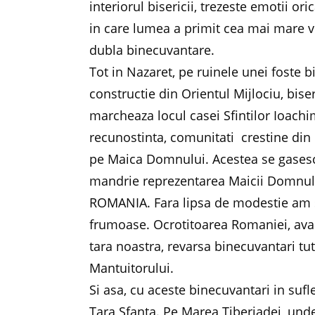
interiorul bisericii, trezeste emotii or
in care lumea a primit cea mai mare ve
dubla binecuvantare.
Tot in Nazaret, pe ruinele unei foste b
constructie din Orientul Mijlociu, bis
marcheaza locul casei Sfintilor Ioachi
recunostinta, comunitati crestine din
pe Maica Domnului. Acestea se gasesc 
mandrie reprezentarea Maicii Domnulu
ROMANIA. Fara lipsa de modestie am s
frumoase. Ocrotitoarea Romaniei, avan
tara noastra, revarsa binecuvantari tu
Mantuitorului.
Si asa, cu aceste binecuvantari in sufle
Tara Sfanta. Pe Marea Tiberiadei, und