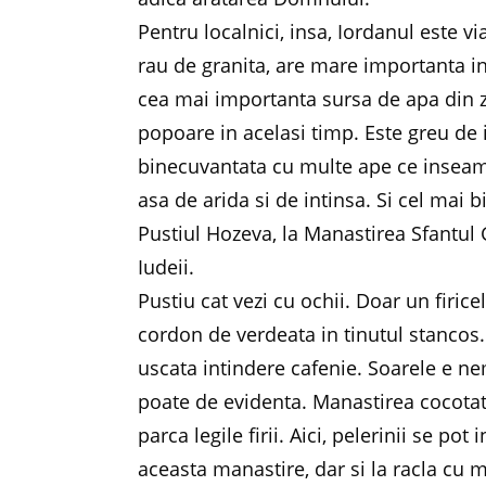
Pentru localnici, insa, Iordanul este vi
rau de granita, are mare importanta in
cea mai importanta sursa de apa din zo
popoare in acelasi timp. Este greu de 
binecuvantata cu multe ape ce inseamn
asa de arida si de intinsa. Si cel mai
Pustiul Hozeva, la Manastirea Sfantul
Iudeii.
Pustiu cat vezi cu ochii. Doar un firi
cordon de verdeata in tinutul stancos.
uscata intindere cafenie. Soarele e nem
poate de evidenta. Manastirea cocotat
parca legile firii. Aici, pelerinii se pot
aceasta manastire, dar si la racla cu