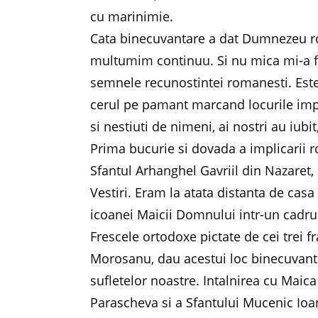
cu marinimie.
Cata binecuvantare a dat Dumnezeu rom
multumim continuu. Si nu mica mi-a fo
semnele recunostintei romanesti. Este 
cerul pe pamant marcand locurile impo
si nestiuti de nimeni, ai nostri au iubi
Prima bucurie si dovada a implicarii 
Sfantul Arhanghel Gavriil din Nazaret, 
Vestiri. Eram la atata distanta de cas
icoanei Maicii Domnului intr-un cadru a
Frescele ortodoxe pictate de cei trei fr
Morosanu, dau acestui loc binecuvanta
sufletelor noastre. Intalnirea cu Maic
Parascheva si a Sfantului Mucenic Ioan 