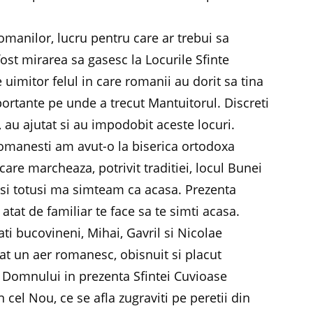
anilor, lucru pentru care ar trebui sa
st mirarea sa gasesc la Locurile Sfinte
uimitor felul in care romanii au dorit sa tina
rtante pe unde a trecut Mantuitorul. Discreti
t, au ajutat si au impodobit aceste locuri.
romanesti am avut-o la biserica ortodoxa
care marcheaza, potrivit traditiei, locul Bunei
a si totusi ma simteam ca acasa. Prezenta
tat de familiar te face sa te simti acasa.
ati bucovineni, Mihai, Gavril si Nicolae
t un aer romanesc, obisnuit si placut
a Domnului in prezenta Sfintei Cuvioase
cel Nou, ce se afla zugraviti pe peretii din