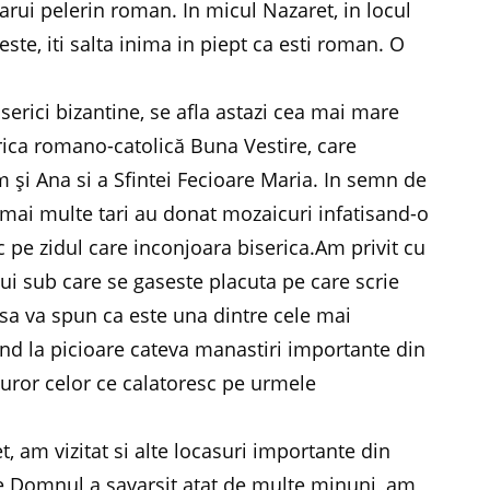
icarui pelerin roman. In micul Nazaret, in locul
ste, iti salta inima in piept ca esti roman. O
iserici bizantine, se afla astazi cea mai mare
erica romano-catolică Buna Vestire, care
m şi Ana si a Sfintei Fecioare Maria. In semn de
 mai multe tari au donat mozaicuri infatisand-o
pe zidul care inconjoara biserica.Am privit cu
i sub care se gaseste placuta pe care scrie
a va spun ca este una dintre cele mai
d la picioare cateva manastiri importante din
turor celor ce calatoresc pe urmele
t, am vizitat si alte locasuri importante din
e Domnul a savarsit atat de multe minuni, am