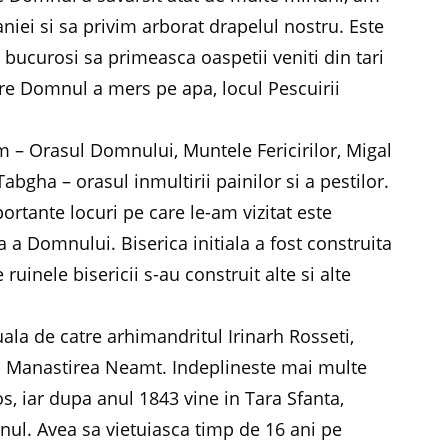
ei si sa privim arborat drapelul nostru. Este
 bucurosi sa primeasca oaspetii veniti din tari
are Domnul a mers pe apa, locul Pescuirii
 – Orasul Domnului, Muntele Fericirilor, Migal
bgha – orasul inmultirii painilor si a pestilor.
ortante locuri pe care le-am vizitat este
 a Domnului. Biserica initiala a fost construita
ruinele bisericii s-au construit alte si alte
uala de catre arhimandritul Irinarh Rosseti,
la Manastirea Neamt. Indeplineste mai multe
os, iar dupa anul 1843 vine in Tara Sfanta,
ul. Avea sa vietuiasca timp de 16 ani pe