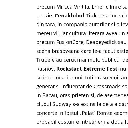
precum Mircea Vintila, Emeric Imre sau
poezie.
Cenaklubul Tiuk
ne aducea in 
din tara, in compania autorilor si a inv
mereu vii, iar cultura literara avea un
precum FusionCore, Deadeyedick sau 
scena brasoveana care le-a facut astf
Trupele au cerut mai mult, publicul 
Rasnov,
Rockstadt Extreme Fest
, nu
se impunea, iar noi, toti brasovenii am
generat si influentat de Crossroads s
In Bacau, oras prieten si, de asemenea
clubul Subway s-a extins la deja a patr
concerte in fostul „Palat” Romtelecom.
probabil costurile intretinerii a doua l