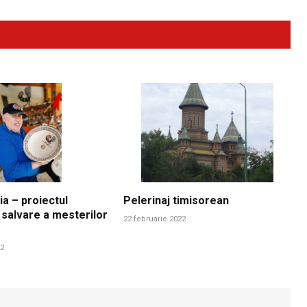
ia – proiectul
Pelerinaj timisorean
 salvare a mesterilor
22 februarie 2022
22