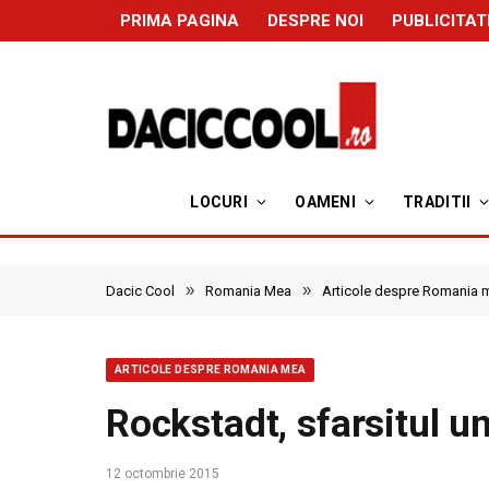
PRIMA PAGINA
DESPRE NOI
PUBLICITAT
LOCURI
OAMENI
TRADITII
»
»
Dacic Cool
Romania Mea
Articole despre Romania 
ARTICOLE DESPRE ROMANIA MEA
Rockstadt, sfarsitul u
12 octombrie 2015