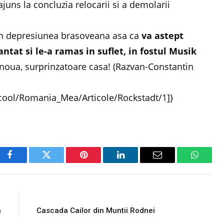
ajuns la concluzia relocarii si a demolarii
in depresiunea brasoveana asa ca
va astept
antat si le-a ramas in suflet, in fostul Musik
noua, surprinzatoare casa! (Razvan-Constantin
icool/Romania_Mea/Articole/Rockstadt/1]}
Facebook
Twitter
Pinterest
LinkedIn
Email
WhatsA
E
NEXT ARTICLE
a
Cascada Cailor din Muntii Rodnei