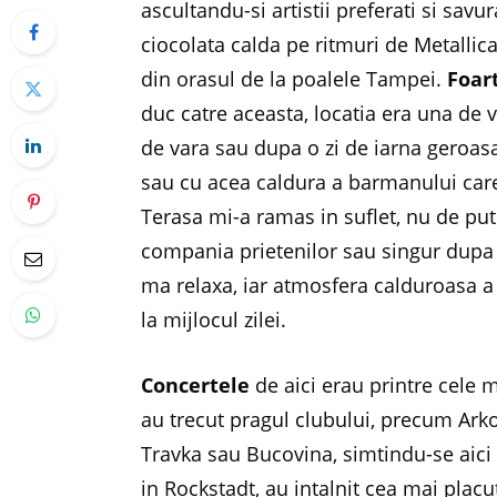
ascultandu-si artistii preferati si sav
ciocolata calda pe ritmuri de Metallic
din orasul de la poalele Tampei.
Foar
duc catre aceasta, locatia era una de vi
de vara sau dupa o zi de iarna geroas
sau cu acea caldura a barmanului care 
Terasa mi-a ramas in suflet, nu de pu
compania prietenilor sau singur dupa c
ma relaxa, iar atmosfera calduroasa a l
la mijlocul zilei.
Concertele
de aici erau printre cele
au trecut pragul clubului, precum Ark
Travka sau Bucovina, simtindu-se aici
in Rockstadt, au intalnit cea mai plac