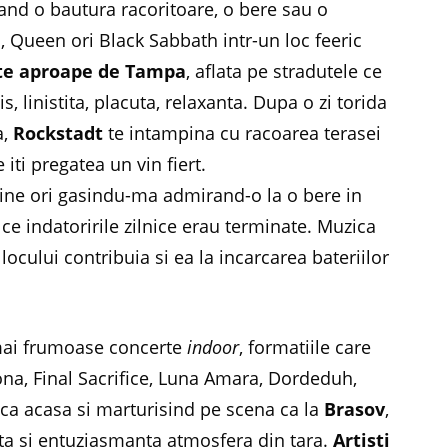
urand o bautura racoritoare, o bere sau o
a, Queen ori Black Sabbath intr-un loc feeric
te aproape de Tampa
, aflata pe stradutele ce
s, linistita, placuta, relaxanta. Dupa o zi torida
a,
Rockstadt
te intampina cu racoarea terasei
iti pregatea un vin fiert.
tine ori gasindu-ma admirand-o la o bere in
e indatoririle zilnice erau terminate. Muzica
ocului contribuia si ea la incarcarea bateriilor
 mai frumoase concerte
indoor
, formatiile care
ona, Final Sacrifice, Luna Amara, Dordeduh,
 ca acasa si marturisind pe scena ca la
Brasov
,
uta si entuziasmanta atmosfera din tara.
Artisti